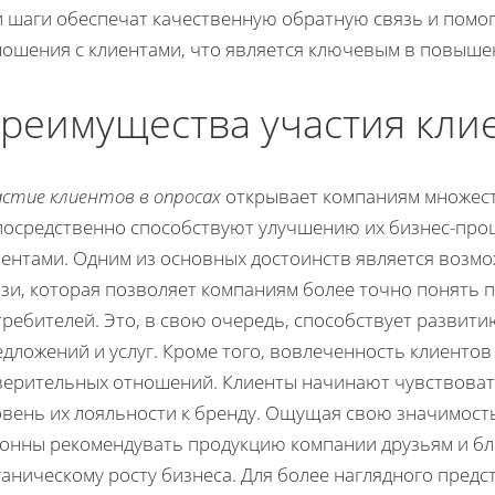
и шаги обеспечат качественную обратную связь и помо
ношения с клиентами, что является ключевым в повыше
реимущества участия клие
астие клиентов в опросах
открывает компаниям множест
посредственно способствуют улучшению их бизнес-про
иентами. Одним из основных достоинств является возм
язи, которая позволяет компаниям более точно понять 
требителей. Это, в свою очередь, способствует развит
едложений и услуг. Кроме того, вовлеченность клиенто
верительных отношений. Клиенты начинают чувствовать
овень их лояльности к бренду. Ощущая свою значимость
лонны рекомендувать продукцию компании друзьям и бл
аническому росту бизнеса. Для более наглядного пред