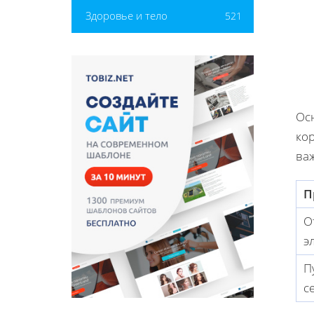
Здоровье и тело
521
Ос
ко
ва
П
О
э
П
с