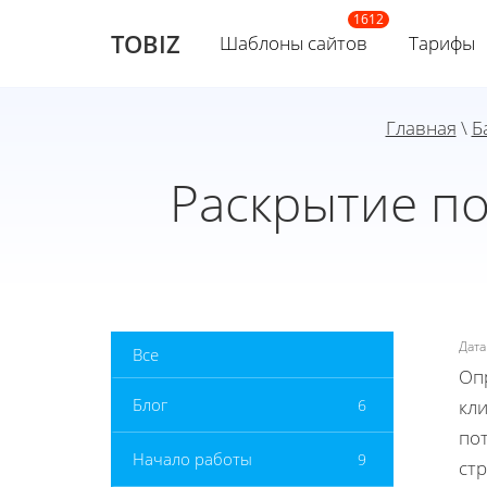
TOBIZ
Шаблоны сайтов
Тарифы
Главная
\
Б
Раскрытие по
Дат
Все
Оп
Блог
6
кл
по
Начало работы
9
ст