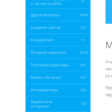
87
и частые ошибки
Другие вопросы
4428
Создание сайтов
237
Копирайтинг
51
М
Интернет маркетинг
8732
Уча
Текстовые редакторы
281
нач
со
Бизнес обучение
437
Пр
Фоторедакторы
505
пе
Заработок в
125
интернете