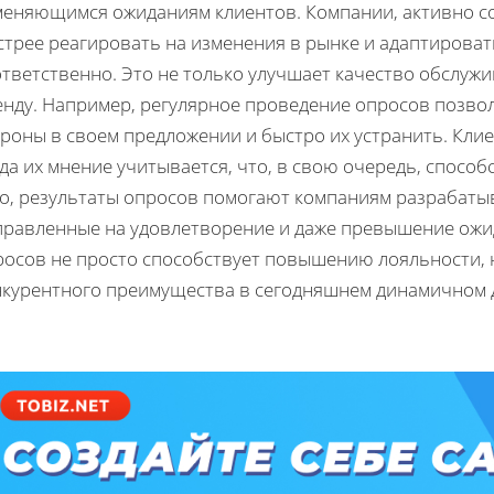
меняющимся ожиданиям клиентов. Компании, активно с
трее реагировать на изменения в рынке и адаптировать
тветственно. Это не только улучшает качество обслужи
енду. Например, регулярное проведение опросов позво
ороны в своем предложении и быстро их устранить. Кли
да их мнение учитывается, что, в свою очередь, спосо
го, результаты опросов помогают компаниям разрабаты
правленные на удовлетворение и даже превышение ожид
росов не просто способствует повышению лояльности, 
нкурентного преимущества в сегодняшнем динамичном 