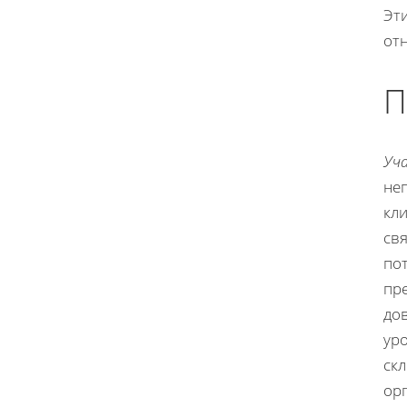
Эт
от
П
Уч
не
кл
св
по
пр
до
ур
ск
орг