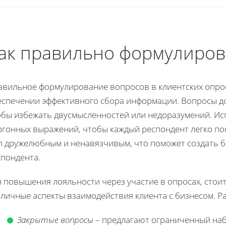
ак правильно формулиров
авильное формулирование вопросов в клиентских опрос
еспечении эффективного сбора информации. Вопросы д
обы избежать двусмысленностей или недоразумений. Исп
ргонных выражений, чтобы каждый респондент легко пон
л дружелюбным и ненавязчивым, что поможет создать б
спондента.
я повышения лояльности через участие в опросах, сто
зличные аспекты взаимодействия клиента с бизнесом. Р
Закрытые вопросы
– предлагают ограниченный наб