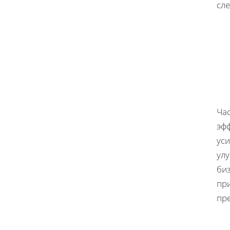
сл
Ча
эф
уси
ул
би
пр
пре