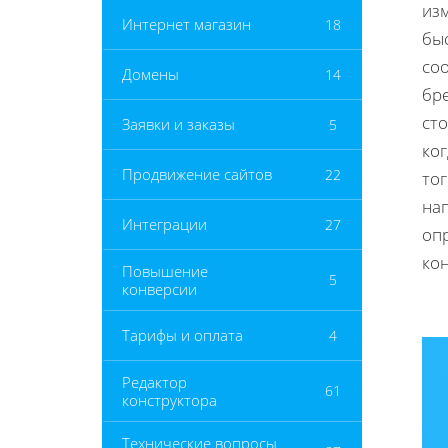
из
Интернет магазин
18
быс
соо
Домены
14
бр
ст
Заявки и заказы
5
ког
Продвижение сайтов
22
то
на
Интеграции
27
оп
ко
Повышение
5
конверсии
Тарифы и оплата
4
Редактор
61
конструктора
Технические вопросы