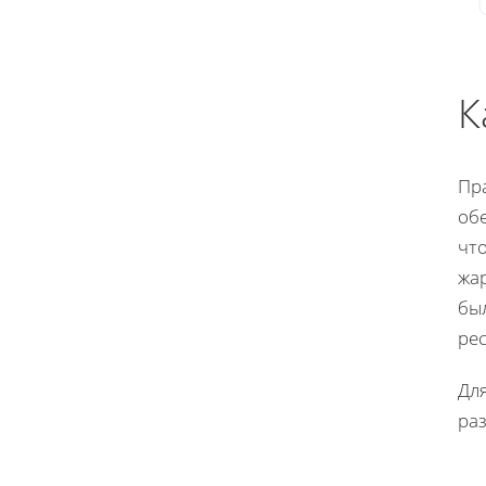
К
Пр
об
чт
жа
бы
ре
Дл
ра