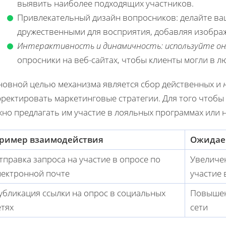
выявить наиболее подходящих участников.
Привлекательный дизайн вопросников: делайте ва
дружественными для восприятия, добавляя изобра
Интерактивность и динамичность: используйте он
опросники на веб-сайтах, чтобы клиенты могли в л
новной целью механизма является сбор действенных и
рректировать маркетинговые стратегии. Для того чтобы
жно предлагать им участие в лояльных программах или 
ример взаимодействия
Ожидае
тправка запроса на участие в опросе по
Увеличе
лектронной почте
участие 
убликация ссылки на опрос в социальных
Повышен
етях
сети