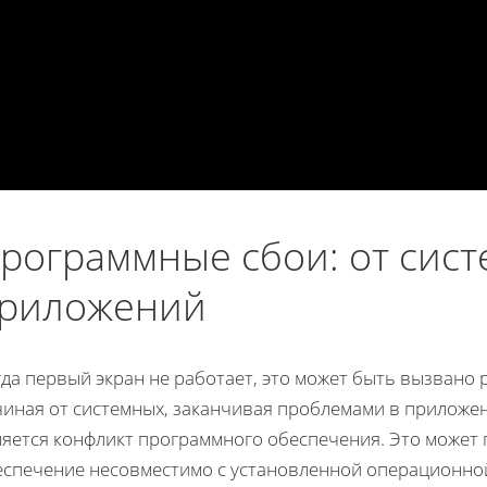
рограммные сбои: от сист
риложений
гда первый экран не работает, это может быть вызван
чиная от системных, заканчивая проблемами в приложе
ляется конфликт программного обеспечения. Это может 
еспечение несовместимо с установленной операционной