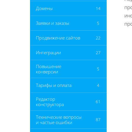
про
Домены
14
ин
Заявки и заказы
5
пр
Продвижение сайтов
22
Интеграции
27
Повышение
5
конверсии
Тарифы и оплата
4
Редактор
61
конструктора
Технические вопросы
87
и частые ошибки