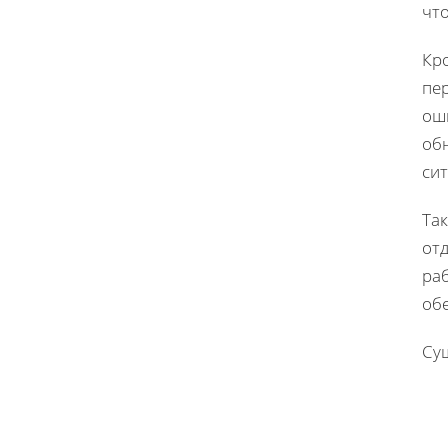
что
Кр
пе
ош
об
си
Так
отд
ра
обе
Су