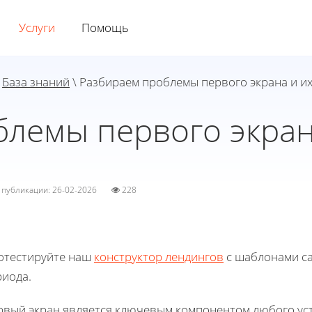
Услуги
Помощь
\
База знаний
\ Разбираем проблемы первого экрана и и
блемы первого экран
а публикации: 26-02-2026
228
отестируйте наш
конструктор лендингов
с шаблонами са
риода.
рвый экран является ключевым компонентом любого уст