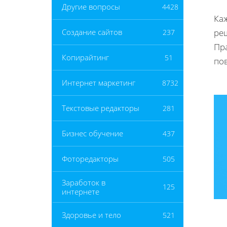
Другие вопросы
4428
Каж
ре
Создание сайтов
237
Пр
Копирайтинг
51
по
Интернет маркетинг
8732
Текстовые редакторы
281
Бизнес обучение
437
Фоторедакторы
505
Заработок в
125
интернете
Здоровье и тело
521