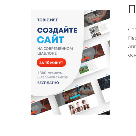
П
Со
Пе
ап
ос