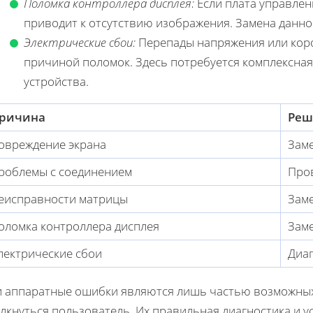
Поломка контроллера дисплея:
Если плата управлени
приводит к отсутствию изображения. Замена данно
Электрические сбои:
Перепады напряжения или коро
причиной поломок. Здесь потребуется комплексная
устройства.
ричина
Реш
овреждение экрана
Заме
роблемы с соединением
Про
еисправности матрицы
Зам
оломка контроллера дисплея
Зам
лектрические сбои
Диаг
и аппаратные ошибки являются лишь частью возможных
олкнуться пользователь. Их правильная диагностика и 