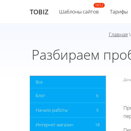
TOBIZ
Шаблоны сайтов
Тарифы
Главная
Разбираем про
Дат
Все
Блог
6
Пр
Начало работы
9
пе
Интернет магазин
18
Пе