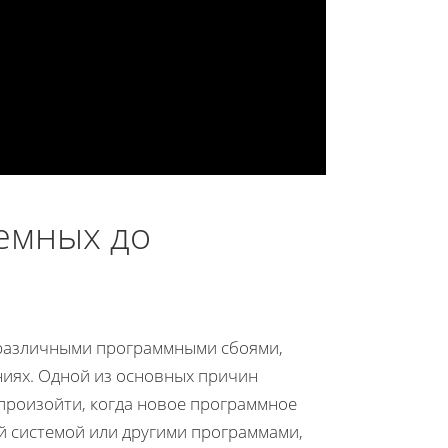
емных до
о различными программными сбоями,
ниях. Одной из основных причин
произойти, когда новое программное
 системой или другими программами,