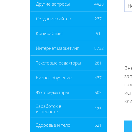
Другие вопросы
4428
Н
Создание сайтов
237
Копирайтинг
51
Интернет маркетинг
8732
Текстовые редакторы
281
Вн
за
Бизнес обучение
437
са
ис
Фоторедакторы
505
кли
Заработок в
125
интернете
Здоровье и тело
521