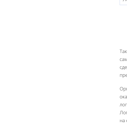
Так
са
сд
пр
Ор
ок
ло
Ло
на 