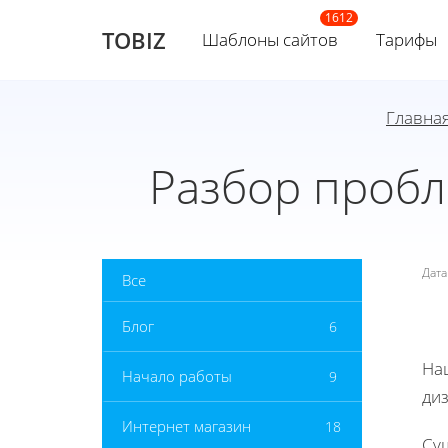
TOBIZ
Шаблоны сайтов
Тарифы
Главна
Разбор пробл
Дат
Все
Блог
6
На
Начало работы
9
ди
Интернет магазин
18
Су