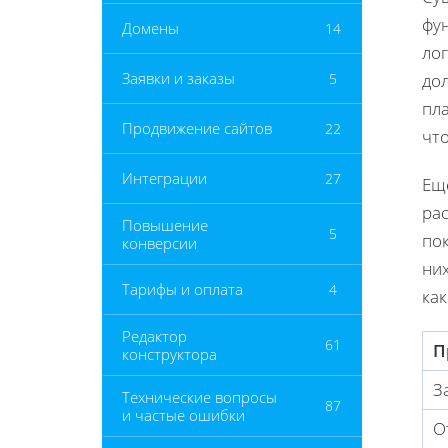
фу
Домены
14
ло
Заявки и заказы
5
до
пла
Продвижение сайтов
22
что
Интеграции
27
Ещ
ра
Повышение
5
пок
конверсии
них
Тарифы и оплата
4
как
Редактор
61
П
конструктора
З
Технические вопросы
87
и частые ошибки
О