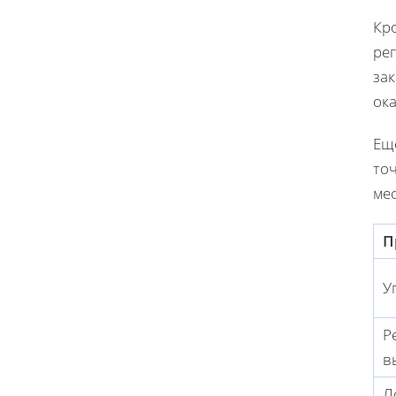
Кро
ре
за
ок
Ещ
точ
ме
П
У
Р
в
Л