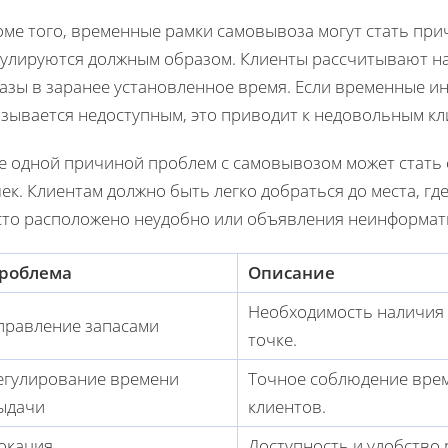
ме того, временные рамки самовывоза могут стать прич
гулируются должным образом. Клиенты рассчитывают на
казы в заранее установленное время. Если временные и
азывается недоступным, это приводит к недовольным кл
е одной причиной проблем с самовывозом может стать
ек. Клиентам должно быть легко добраться до места, где
сто расположено неудобно или объявления неинформати
роблема
Описание
Необходимость наличия 
правление запасами
точке.
егулирование времени
Точное соблюдение вре
ыдачи
клиентов.
окация
Доступность и удобство