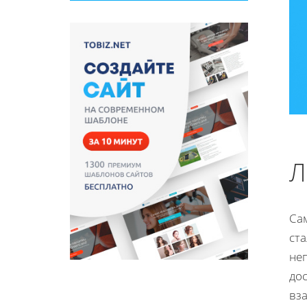
Л
Сам
ста
не
до
вз