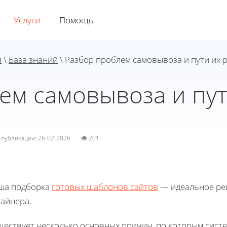
Услуги
Помощь
я
\
База знаний
\ Разбор проблем самовывоза и пути их
ем самовывоза и пу
а публикации: 26-02-2026
201
ша подборка
готовых шаблонов сайтов
— идеальное реш
зайнера.
ществует несколько основных причин, по которым сист