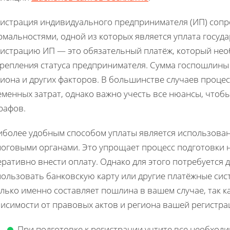
гистрация индивидуального предпринимателя (ИП) соп
рмальностями, одной из которых является уплата госу
гистрацию ИП — это обязательный платёж, который не
крепления статуса предпринимателя. Сумма госпошлины 
иона и других факторов. В большинстве случаев проце
еменных затрат, однако важно учесть все нюансы, чтоб
рафов.
иболее удобным способом уплаты является использован
логовыми органами. Это упрощает процесс подготовки 
ративно внести оплату. Однако для этого потребуется 
ользовать банковскую карту или другие платёжные сист
лько именно составляет пошлина в вашем случае, так к
висимости от правовых актов и региона вашей регистра
При подготовке к регистрации учтите все необход