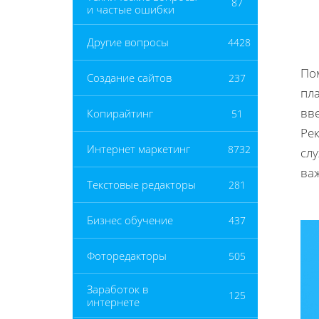
87
и частые ошибки
Другие вопросы
4428
По
Создание сайтов
237
пл
вв
Копирайтинг
51
Ре
Интернет маркетинг
8732
сл
важ
Текстовые редакторы
281
Бизнес обучение
437
Фоторедакторы
505
Заработок в
125
интернете