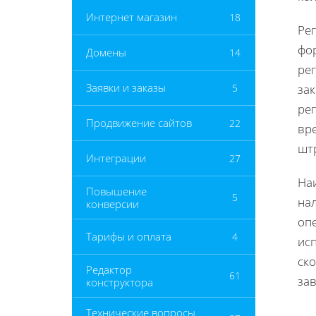
Интернет магазин
18
Ре
фо
Домены
14
ре
Заявки и заказы
5
за
рег
Продвижение сайтов
22
вр
шт
Интеграции
27
На
Повышение
5
на
конверсии
опе
Тарифы и оплата
4
исп
ско
Редактор
61
за
конструктора
Технические вопросы