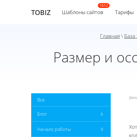
TOBIZ
Шаблоны сайтов
Тарифы
Главная
\
База
Размер и ос
Дат
Все
Блог
6
Хот
Начало работы
9
ко