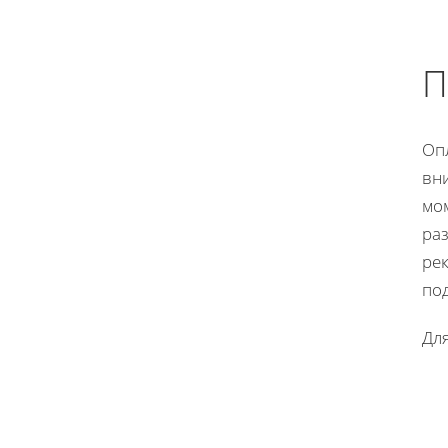
П
Оп
вн
мо
раз
рек
по
Дл