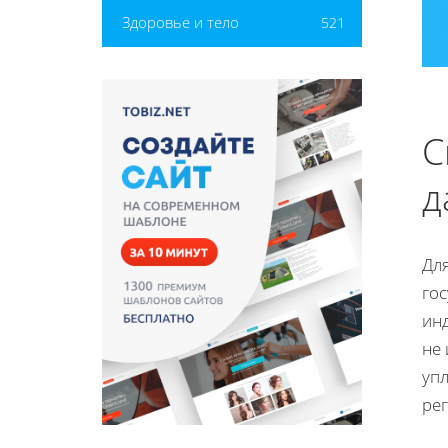
Здоровье и тело
521
С
д
Для
го
ин
не 
уп
ре