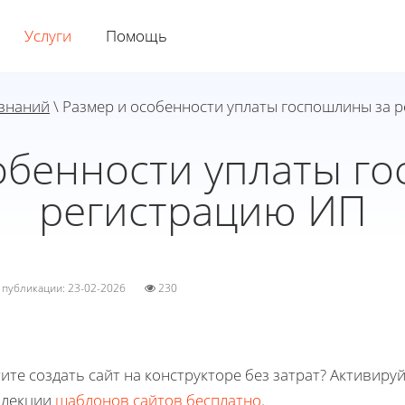
Услуги
Помощь
 знаний
\ Размер и особенности уплаты госпошлины за 
обенности уплаты г
регистрацию ИП
а публикации: 23-02-2026
230
ите создать сайт на конструкторе без затрат? Активиру
ллекции
шаблонов сайтов бесплатно
.