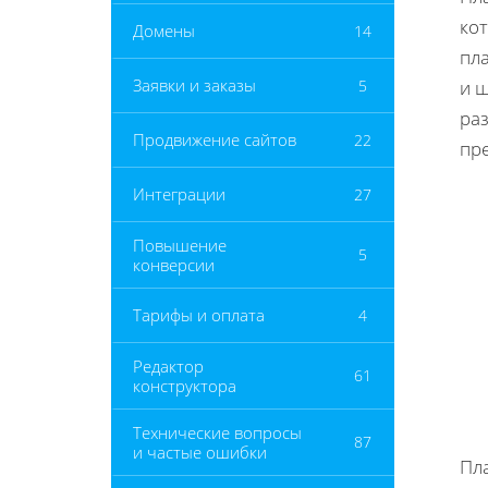
ко
Домены
14
пл
Заявки и заказы
5
и 
раз
Продвижение сайтов
22
пр
Интеграции
27
Повышение
5
конверсии
Тарифы и оплата
4
Редактор
61
конструктора
Технические вопросы
87
и частые ошибки
Пл