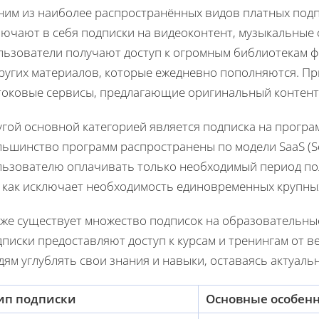
ним из наиболее распространённых видов платных под
ючают в себя подписки на видеоконтент, музыкальные 
льзователи получают доступ к огромным библиотекам ф
других материалов, которые ежедневно пополняются. П
токовые сервисы, предлагающие оригинальный контент, 
угой основной категорией является подписка на програ
ьшинство программ распространены по модели SaaS (Soft
льзователю оплачивать только необходимый период пол
к как исключает необходимость единовременных крупны
кже существует множество подписок на образовательны
писки предоставляют доступ к курсам и тренингам от в
ям углублять свои знания и навыки, оставаясь актуаль
ип подписки
Основные особен