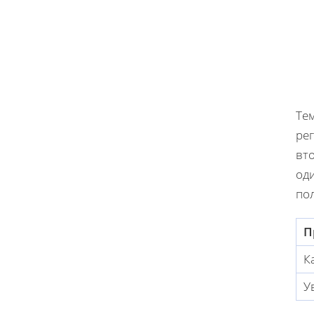
Тем
ре
вт
оди
по
П
К
У