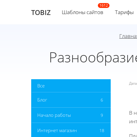
TOBIZ
Шаблоны сайтов
Тарифы
Главна
Разнообрази
Дат
Все
Блог
6
В 
Начало работы
9
инт
Интернет магазин
18
Пл