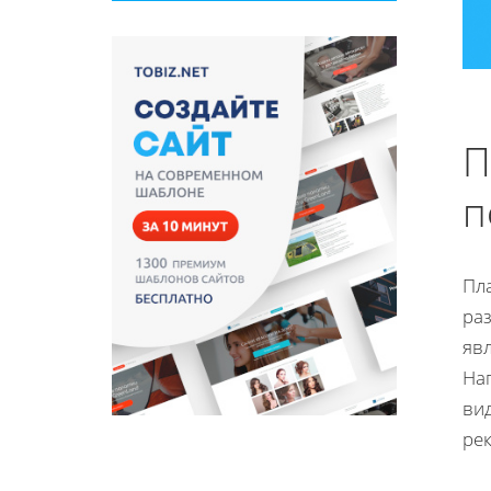
П
п
Пл
раз
явл
Нап
ви
ре