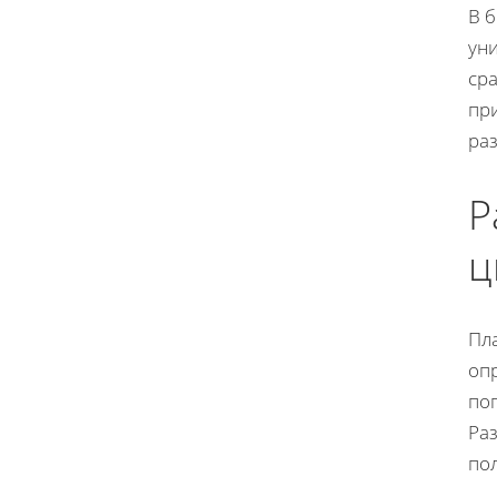
В 
уни
ср
пр
ра
Р
ц
Пла
оп
по
Раз
пол