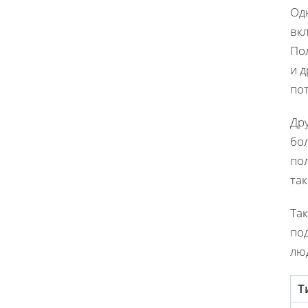
Од
вкл
По
и 
по
Др
бол
по
та
Та
под
люд
Т