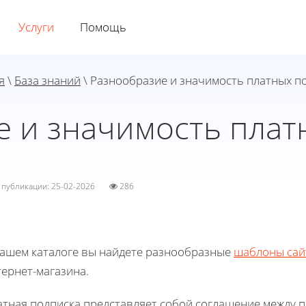
Услуги
Помощь
я
\
База знаний
\ Разнообразие и значимость платных п
е и значимость плат
а публикации: 25-02-2026
286
нашем каталоге вы найдете разнообразные
шаблоны сай
ернет-магазина.
атная подписка представляет собой соглашение между п