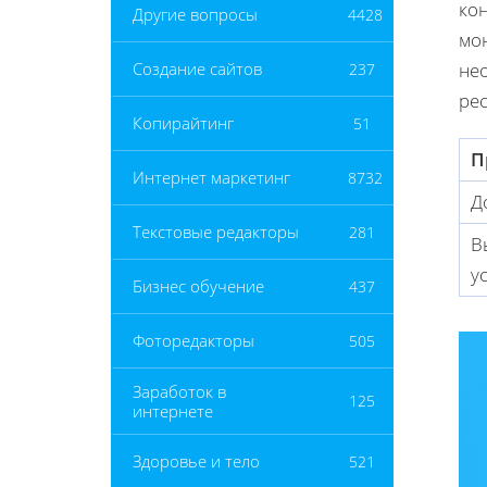
кон
Другие вопросы
4428
мо
не
Создание сайтов
237
рес
Копирайтинг
51
П
Интернет маркетинг
8732
Д
Текстовые редакторы
281
В
у
Бизнес обучение
437
Фоторедакторы
505
Заработок в
125
интернете
Здоровье и тело
521