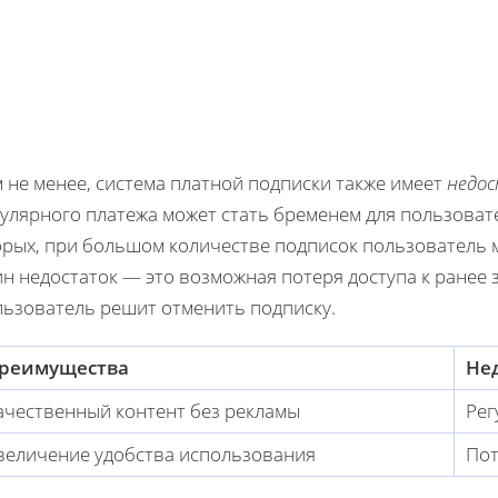
 не менее, система платной подписки также имеет
недо
гулярного платежа может стать бременем для пользоват
орых, при большом количестве подписок пользователь м
н недостаток — это возможная потеря доступа к ранее 
льзователь решит отменить подписку.
реимущества
Не
ачественный контент без рекламы
Рег
величение удобства использования
Пот