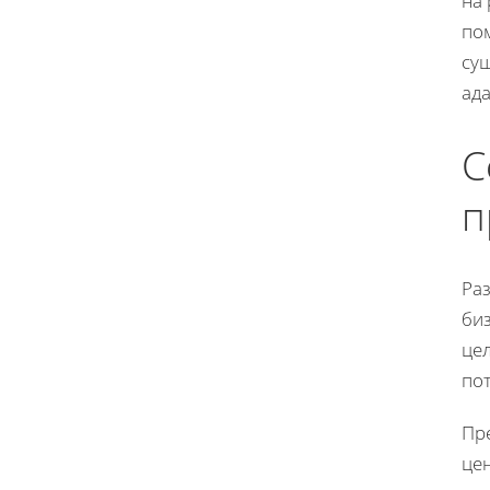
на
по
су
ада
С
п
Раз
биз
це
по
Пр
цен