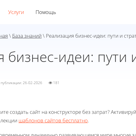
Услуги
Помощь
ная
\
База знаний
\ Реализация бизнес-идеи: пути и стра
 бизнес-идеи: пути 
а публикации: 26-02-2026
181
ите создать сайт на конструкторе без затрат? Активиру
ллекции
шаблонов сайтов бесплатно
.
современном динамично развивающемся мире многие зад