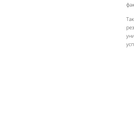
фак
Так
ре
ун
ус