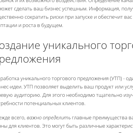
 рынок и их возможного воздействия. Определение кана
может сделать ваш бизнес успешным. Информация, получ
щественно сократить риски при запуске и обеспечит ва
птации и роста в будущем.
оздание уникального торг
редложения
работка уникального торгового предложения (УТП) - о
нес-идеи. УТП позволяет выделить ваш продукт или усл
левую аудиторию. Для этого необходимо тщательно изу
требности потенциальных клиентов.
ежде всего,
важно определить
главные преимущества ва
ны для клиентов. Это могут быть различные характерист