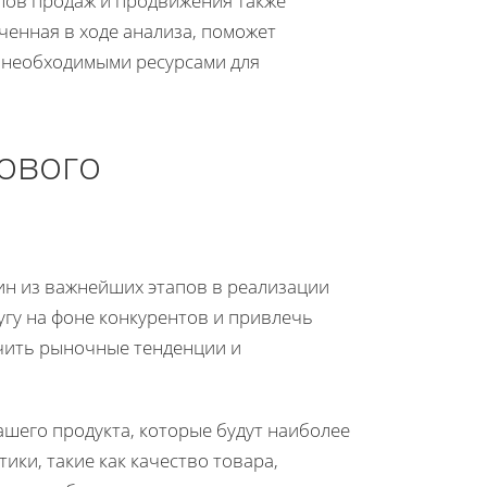
лов продаж и продвижения также
енная в ходе анализа, поможет
с необходимыми ресурсами для
ового
дин из важнейших этапов в реализации
угу на фоне конкурентов и привлечь
чить рыночные тенденции и
шего продукта, которые будут наиболее
ики, такие как качество товара,