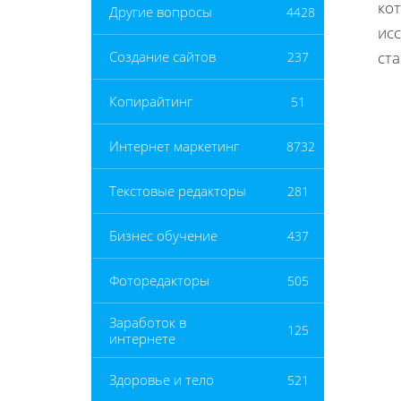
ко
Другие вопросы
4428
ис
ста
Создание сайтов
237
Копирайтинг
51
Интернет маркетинг
8732
Текстовые редакторы
281
Бизнес обучение
437
Фоторедакторы
505
Заработок в
125
интернете
Здоровье и тело
521