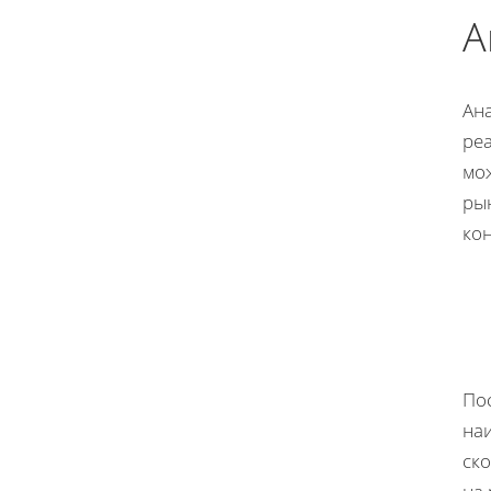
А
Ан
ре
мо
ры
кон
По
на
ск