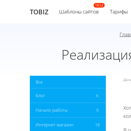
TOBIZ
Шаблоны сайтов
Тарифы
Глав
Реализация
Дат
Все
Блог
6
Хот
Начало работы
9
ко
Интернет магазин
18
В 