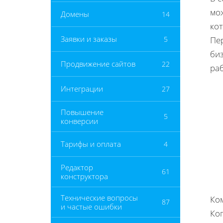
мож
Домены
14
кот
Заявки и заказы
5
Пе
биз
Продвижение сайтов
22
ра
Интеграции
27
Повышение
5
конверсии
Тарифы и оплата
4
Редактор
61
конструктора
Технические вопросы
Ком
87
и частые ошибки
Ког