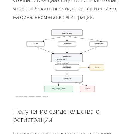
уточнить текущий статус вашего заявления,
чтобы избежать неожиданностей и ошибок
на финальном этапе регистрации.
Подача док
Лично
Сторонние
Электронно
Проверка
Актуальность
Поля
Копии оригинал
Сроки
Валидация
Результат
Подтверждение
Отказ
Ключ: способы подачи → проверка → валидация → результат
Получение свидетельства о
регистрации
Получение свидетельства о регистрации