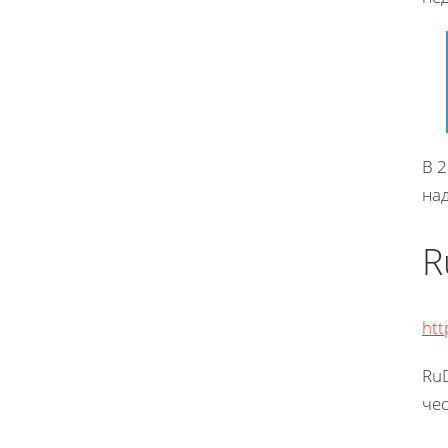
В 
на
R
htt
RuD
че