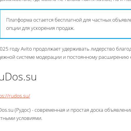
Платформа остается бесплатной для частных объявле
опции для ускорения продаж.
2025 году Avito продолжает удерживать лидерство бла
дежной системе модерации и постоянному расширению 
uDos.su
ps://rudos.su/
os.su (Рудос) - современная и простая доска объявлени
стными условиями.