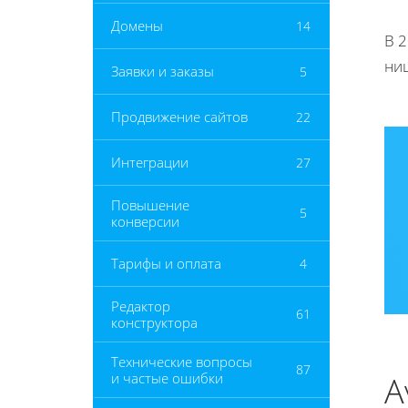
Домены
14
В 
ни
Заявки и заказы
5
Продвижение сайтов
22
Интеграции
27
Повышение
5
конверсии
Тарифы и оплата
4
Редактор
61
конструктора
Технические вопросы
87
и частые ошибки
A