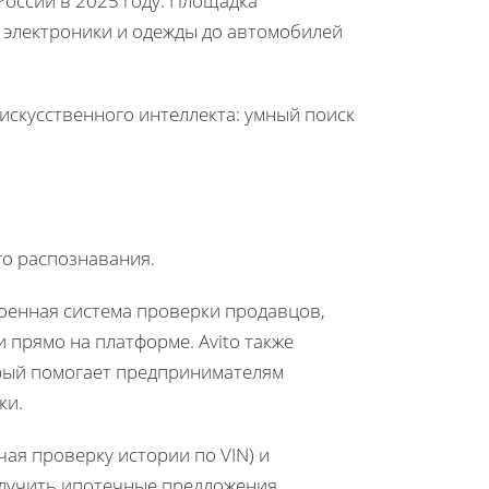
России в 2025 году. Площадка
от электроники и одежды до автомобилей
 искусственного интеллекта: умный поиск
го распознавания.
роенная система проверки продавцов,
прямо на платформе. Avito также
торый помогает предпринимателям
ики.
ая проверку истории по VIN) и
олучить ипотечные предложения.