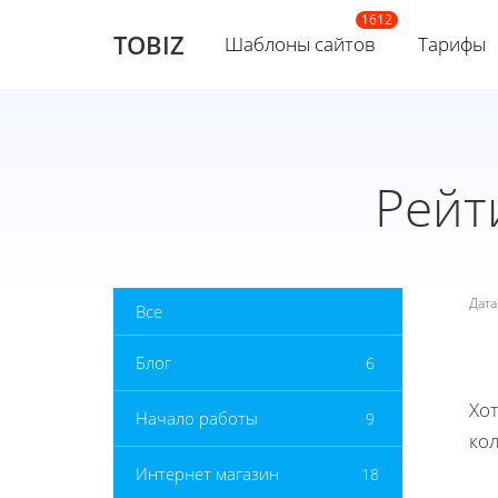
TOBIZ
Шаблоны сайтов
Тарифы
Рейт
Дат
Все
Блог
6
Хот
Начало работы
9
ко
Интернет магазин
18