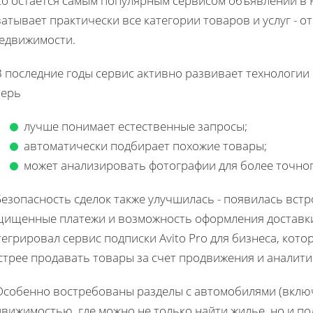
to остается самым популярным сервисом объявлений в 
атывает практически все категории товаров и услуг - 
недвижимости.
В последние годы сервис активно развивает технологии
перь
лучше понимает естественные запросы;
автоматически подбирает похожие товары;
может анализировать фотографии для более точно
Безопасность сделок также улучшилась - появилась вст
щищенные платежи и возможность оформления доставки 
егрировал сервис подписки Avito Pro для бизнеса, ко
стрее продавать товары за счет продвижения и аналит
 Особенно востребованы разделы с автомобилями (включ
движимостью, где можно не только найти жилье, но и п