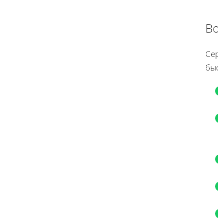
Во
Се
быс