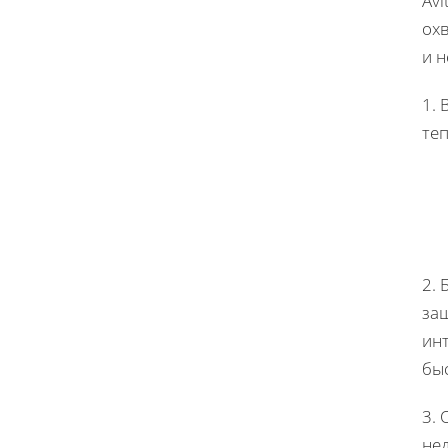
Avi
охв
и 
1. 
те
2. 
за
инт
бы
3.
не