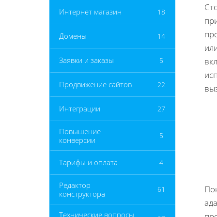
Ст
Интернет магазин
18
при
пр
Домены
14
ил
Заявки и заказы
5
вк
ис
Продвижение сайтов
22
вы
Интеграции
27
Повышение
5
конверсии
Тарифы и оплата
4
Редактор
По
61
конструктора
ад
Технические вопросы
пр