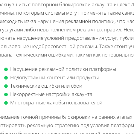
олкнувшись с повторной блокировкой аккаунта Яндекс Д
чины, по которым системы могут применять такие санк
оисходить из-за нарушения рекламной политики, что ча
и услугами либо невыполнением рекламных правил. Нек
лючать нарушение условий предоставления услуг, публ
пользование недобросовестной рекламы. Также стоит уч
звана техническими ошибками, такими как неправильно
Нарушение рекламной политики платформы
Недопустимый контент или продукты
Технические ошибки или сбои
Некорректные настройки аккаунта
Многократные жалобы пользователей
нимание точной причины блокировки на ранних этапах 
аптировать рекламную стратегию под условия платформ
облем в будущем и поддерживать высокий уровень дове