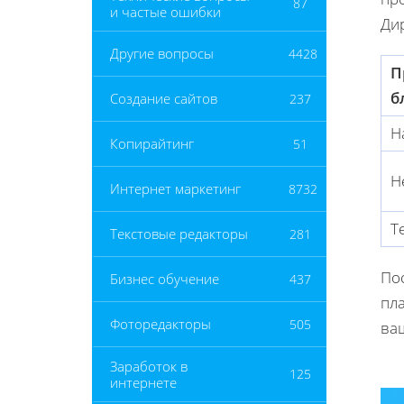
87
и частые ошибки
Дир
Другие вопросы
4428
П
б
Создание сайтов
237
Н
Копирайтинг
51
Н
Интернет маркетинг
8732
Т
Текстовые редакторы
281
По
Бизнес обучение
437
пл
Фоторедакторы
505
ваш
Заработок в
125
интернете