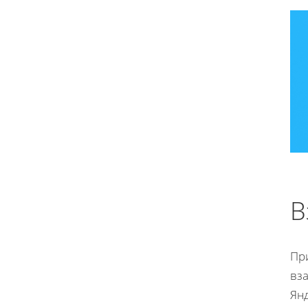
В
При
вз
Ян