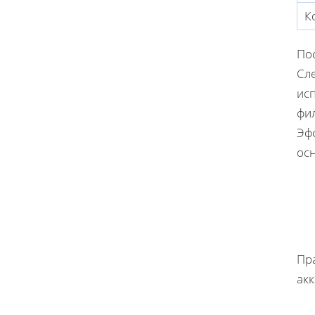
К
По
Сл
ис
фи
Эф
осн
Пр
акк