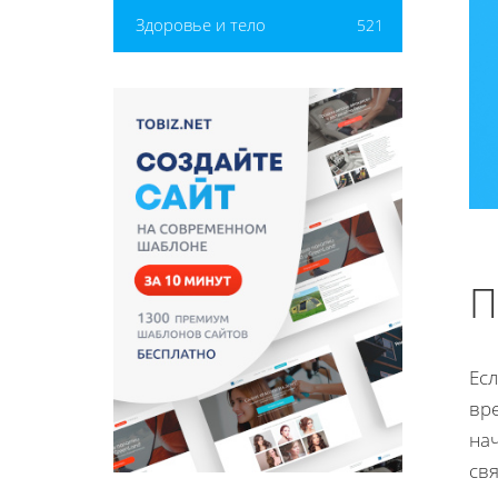
Здоровье и тело
521
П
Есл
вр
на
свя