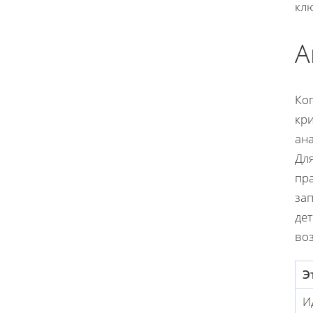
кл
А
Ко
кр
ана
Для
пр
зап
дет
во
Э
И