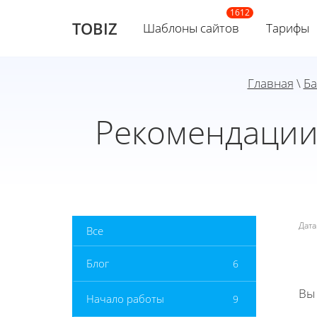
TOBIZ
Шаблоны сайтов
Тарифы
Главная
\
Ба
Рекомендации 
Дат
Все
Блог
6
Вы
Начало работы
9