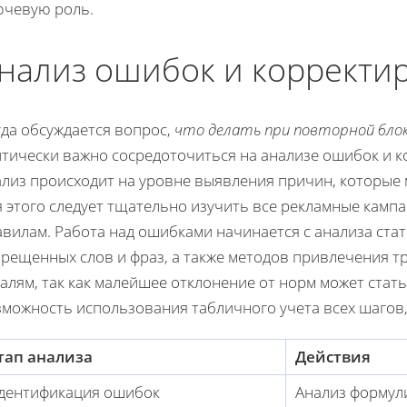
ючевую роль.
нализ ошибок и корректи
гда обсуждается вопрос,
что делать при повторной блок
итически важно сосредоточиться на анализе ошибок и 
лиз происходит на уровне выявления причин, которые м
 этого следует тщательно изучить все рекламные камп
авилам. Работа над ошибками начинается с анализа ста
рещенных слов и фраз, а также методов привлечения тр
алям, так как малейшее отклонение от норм может стат
зможность использования табличного учета всех шагов,
тап анализа
Действия
дентификация ошибок
Анализ формул