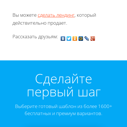
Вы можете
сделать лендинг
, который
действительно продает.
Рассказать друзьям:
Cделайте
первый шаг
Выберите готовый шаблон из более 1600+
бесплатных и премиум вариантов.