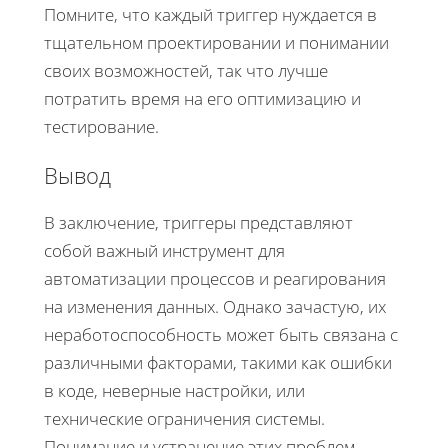
Помните, что каждый триггер нуждается в
тщательном проектировании и понимании
своих возможностей, так что лучше
потратить время на его оптимизацию и
тестирование.
Вывод
В заключение, триггеры представляют
собой важный инструмент для
автоматизации процессов и реагирования
на изменения данных. Однако зачастую, их
неработоспособность может быть связана с
различными факторами, такими как ошибки
в коде, неверные настройки, или
технические ограничения системы.
Понимание и устранение этих проблем