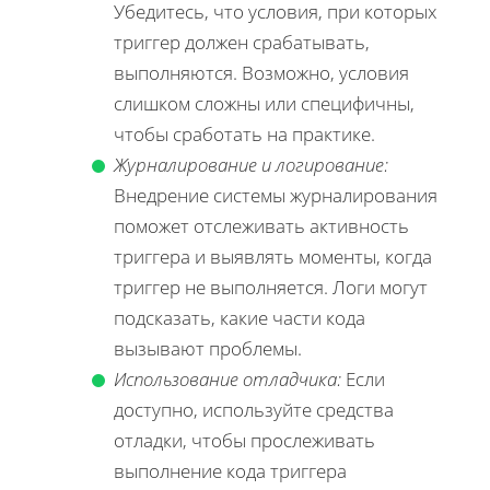
Убедитесь, что условия, при которых
триггер должен срабатывать,
выполняются. Возможно, условия
слишком сложны или специфичны,
чтобы сработать на практике.
Журналирование и логирование:
Внедрение системы журналирования
поможет отслеживать активность
триггера и выявлять моменты, когда
триггер не выполняется. Логи могут
подсказать, какие части кода
вызывают проблемы.
Использование отладчика:
Если
доступно, используйте средства
отладки, чтобы прослеживать
выполнение кода триггера