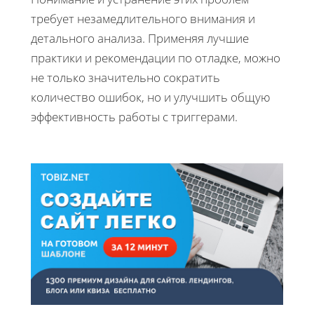
требует незамедлительного внимания и
детального анализа. Применяя лучшие
практики и рекомендации по отладке, можно
не только значительно сократить
количество ошибок, но и улучшить общую
эффективность работы с триггерами.