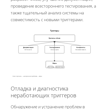
проведение всестороннего тестирования, а
также тщательный анализ системы на
совместимость с новыми триггерами.
Триггеры
Причины сбоев
Документация
Тестирование
Конфликты
Нет ясности
Не все сцена
Несовместимость
Меры
Обучение
Документация
Ключ: причины → центральная проблема → меры
Отладка и диагностика
неработающих триггеров
Обнаружение и устранение проблем в