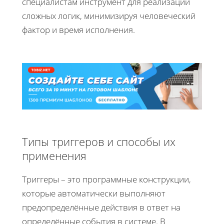
специалистам инструмент для реализации
сложных логик, минимизируя человеческий
фактор и время исполнения.
Типы триггеров и способы их
применения
Триггеры – это программные конструкции,
которые автоматически выполняют
предопределённые действия в ответ на
определённые события в системе. В