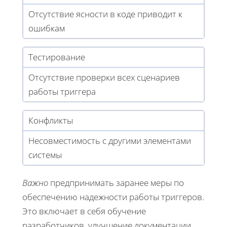
Отсутствие ясности в коде приводит к
ошибкам
Тестирование
Отсутствие проверки всех сценариев
работы триггера
Конфликты
Несовместимость с другими элементами
системы
Важно
предпринимать заранее меры по
обеспечению надежности работы триггеров.
Это включает в себя обучение
разработчиков, улучшение документации,