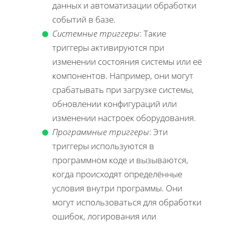
данных и автоматизации обработки
событий в базе.
Системные триггеры
: Такие
триггеры активируются при
изменении состояния системы или её
компонентов. Например, они могут
срабатывать при загрузке системы,
обновлении конфигураций или
изменении настроек оборудования.
Программные триггеры
: Эти
триггеры используются в
программном коде и вызываются,
когда происходят определённые
условия внутри программы. Они
могут использоваться для обработки
ошибок, логирования или