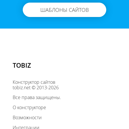
ШАБЛОНЫ САЙТОВ
TOBIZ
Конструктор сайтов
tobiz.net © 2013-2026
Все права защищены.
О конструкторе
Возможности
Интеграции