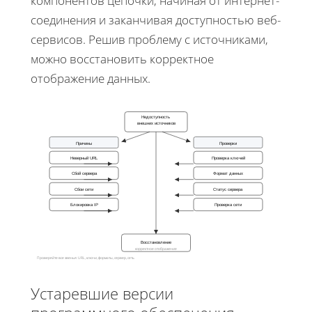
компонентов цепочки, начиная от интернет-
соединения и заканчивая доступностью веб-
сервисов. Решив проблему с источниками,
можно восстановить корректное
отображение данных.
Недоступность
внешних источников
Причины
Проверки
Неверный URL
Проверка ключей
Сбой сервера
Формат данных
Сбои сети
Статус сервера
Блокировка IP
Проверка сети
Восстановление
корректное отображение
Проверяйте все звенья: URL, ключи, форматы, сервер, сеть
Устаревшие версии