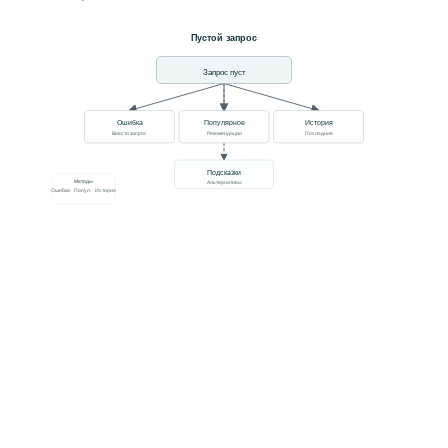
Пустой запрос
Запрос пуст
Ошибка
Популярное
История
Ввести запрос
Рекомендации
Последние
Подсказки
Методы
Альтернативы
Ошибка · Попул. · История