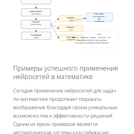
Выбор модели
архитектура
Типы задач
Классификация
Градиент
ОДУ
спуск
Оптимизация
Обучение
обратн. распр.
Подкрепл.
агент
Ключ:
Тестирование
Регуляция
оценка
Данные → Подготовка → Модель → Обучение → Тест
обобщение
Сбоку: методы обучения и регуляризация
Типы задач: классификация, ОДУ, оптимизация
Примеры успешного применения
нейросетей в математике
Сегодня применение нейросетей для задач
по математике продолжает поражать
воображение благодаря своим уникальным
возможностям и эффективности решений.
Одним из ярких примеров является
автоматическая система классификации