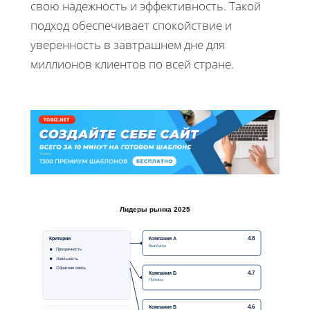
свою надежность и эффективность. Такой
подход обеспечивает спокойствие и
уверенность в завтрашнем дне для
миллионов клиентов по всей стране.
Лидеры рынка 2025
Критерии
Компания А
4.8
Выплаты
Прозрачность
Лояльность
Обратная связь
Компания Б
4.7
Полисы
Компания В
4.6