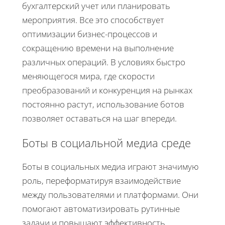
бухгалтерский учет или планировать
мероприятия. Все это способствует
оптимизации бизнес-процессов и
сокращению времени на выполнение
различных операций. В условиях быстро
меняющегося мира, где скорости
преобразований и конкуренция на рынках
постоянно растут, использование ботов
позволяет оставаться на шаг впереди.
Боты в социальной медиа среде
Боты в социальных медиа играют значимую
роль, переформатируя взаимодействие
между пользователями и платформами. Они
помогают автоматизировать рутинные
задачи и повышают эффективность