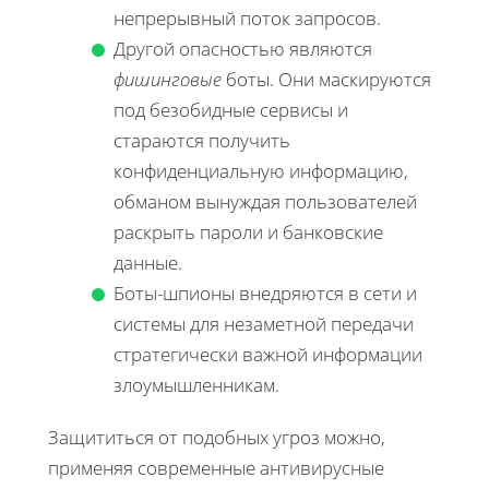
непрерывный поток запросов.
Другой опасностью являются
фишинговые
боты. Они маскируются
под безобидные сервисы и
стараются получить
конфиденциальную информацию,
обманом вынуждая пользователей
раскрыть пароли и банковские
данные.
Боты-шпионы внедряются в сети и
системы для незаметной передачи
стратегически важной информации
злоумышленникам.
Защититься от подобных угроз можно,
применяя современные антивирусные