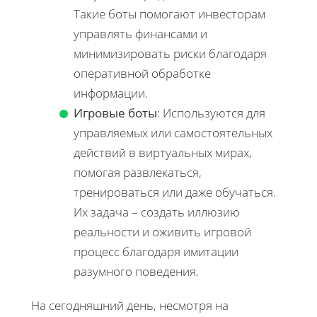
Такие боты помогают инвесторам
управлять финансами и
минимизировать риски благодаря
оперативной обработке
информации.
Игровые боты
: Используются для
управляемых или самостоятельных
действий в виртуальных мирах,
помогая развлекаться,
тренироваться или даже обучаться.
Их задача – создать иллюзию
реальности и оживить игровой
процесс благодаря имитации
разумного поведения.
На сегодняшний день, несмотря на