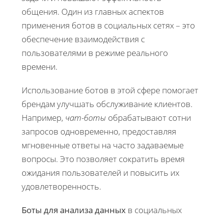
общения. Один из главных аспектов
применения ботов в социальных сетях – это
обеспечение взаимодействия с
пользователями в режиме реального
времени.
Использование ботов в этой сфере помогает
брендам улучшать обслуживание клиентов.
Например,
чат-боты
обрабатывают сотни
запросов одновременно, предоставляя
мгновенные ответы на часто задаваемые
вопросы. Это позволяет сократить время
ожидания пользователей и повысить их
удовлетворенность.
Боты для анализа данных
в социальных