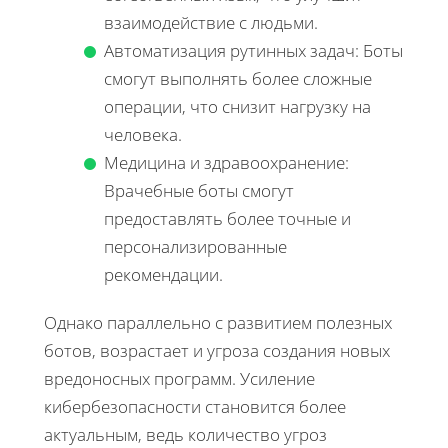
взаимодействие с людьми.
Автоматизация рутинных задач: Боты
смогут выполнять более сложные
операции, что снизит нагрузку на
человека.
Медицина и здравоохранение:
Врачебные боты смогут
предоставлять более точные и
персонализированные
рекомендации.
Однако параллельно с развитием полезных
ботов, возрастает и угроза создания новых
вредоносных программ. Усиление
кибербезопасности становится более
актуальным, ведь количество угроз