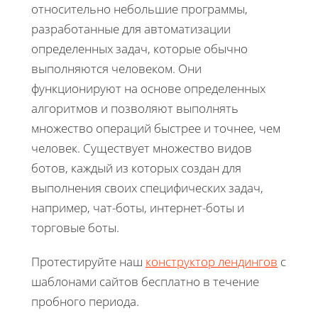
относительно небольшие программы,
разработанные для автоматизации
определенных задач, которые обычно
выполняются человеком. Они
функционируют на основе определенных
алгоритмов и позволяют выполнять
множество операций быстрее и точнее, чем
человек. Существует множество видов
ботов, каждый из которых создан для
выполнения своих специфических задач,
например, чат-боты, интернет-боты и
торговые боты.
Протестируйте наш
конструктор лендингов
с
шаблонами сайтов бесплатно в течение
пробного периода.