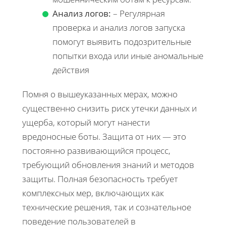
Анализ логов:
– Регулярная
проверка и анализ логов запуска
помогут выявить подозрительные
попытки входа или иные аномальные
действия
Помня о вышеуказанных мерах, можно
существенно снизить риск утечки данных и
ущерба, который могут нанести
вредоносные боты. Защита от них — это
постоянно развивающийся процесс,
требующий обновления знаний и методов
защиты. Полная безопасность требует
комплексных мер, включающих как
технические решения, так и сознательное
поведение пользователей в