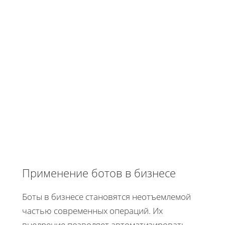
Применение ботов в бизнесе
Боты в бизнесе становятся неотъемлемой
частью современных операций. Их
внедрение позволяет автоматизировать