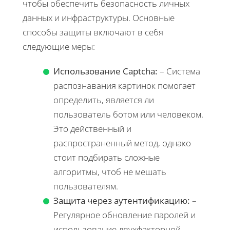
чтобы обеспечить безопасность личных
данных и инфраструктуры. Основные
способы защиты включают в себя
следующие меры:
Использование Captcha:
– Система
распознавания картинок помогает
определить, является ли
пользователь ботом или человеком.
Это действенный и
распространенный метод, однако
стоит подбирать сложные
алгоритмы, чтоб не мешать
пользователям.
Защита через аутентификацию:
–
Регулярное обновление паролей и
использование двухфакторной