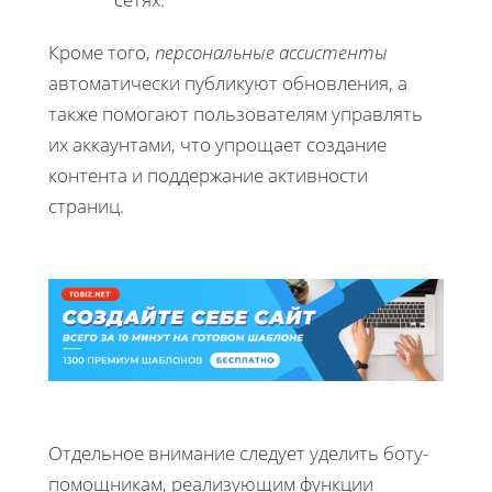
Кроме того,
персональные ассистенты
автоматически публикуют обновления, а
также помогают пользователям управлять
их аккаунтами, что упрощает создание
контента и поддержание активности
страниц.
Отдельное внимание следует уделить боту-
помощникам, реализующим функции