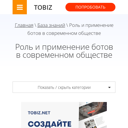
TOBIZ
ПОПРОБОВАТЬ
Главная
\
База знаний
\ Роль и применение
ботов в современном обществе
Роль и применение ботов
в современном обществе
Показать / скрыть категории