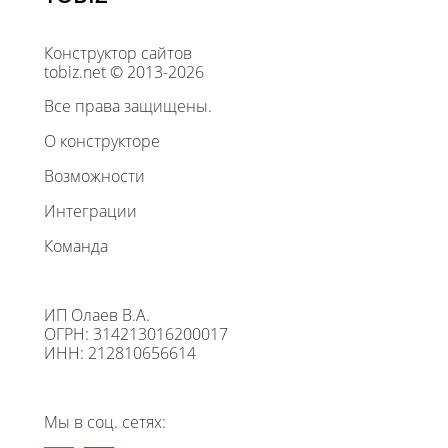
Конструктор сайтов
tobiz.net © 2013-2026
Все права защищены.
О конструкторе
Возможности
Интеграции
Команда
ИП Олаев В.А.
ОГРН: 314213016200017
ИНН: 212810656614
Мы в соц. сетях: