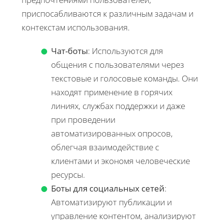
приспосабливаются к различным задачам и
контекстам использования.
Чат-боты
: Используются для
общения с пользователями через
текстовые и голосовые команды. Они
находят применение в горячих
линиях, службах поддержки и даже
при проведении
автоматизированных опросов,
облегчая взаимодействие с
клиентами и экономя человеческие
ресурсы.
Боты для социальных сетей
:
Автоматизируют публикации и
управление контентом, анализируют