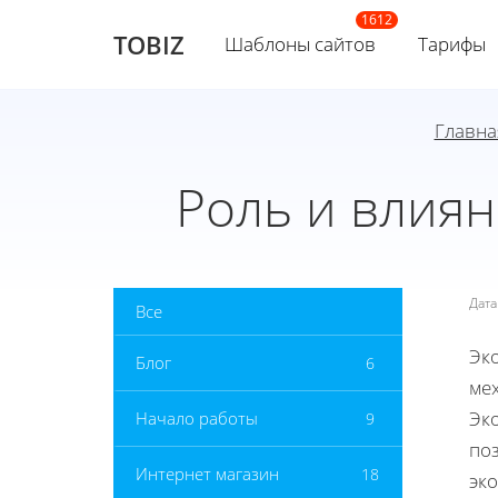
TOBIZ
Шаблоны сайтов
Тарифы
Главна
Роль и влия
Дат
Все
Эк
Блог
6
ме
Эк
Начало работы
9
по
Интернет магазин
18
эк