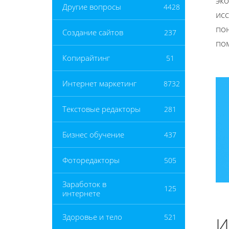
эко
Другие вопросы
4428
ис
пон
Создание сайтов
237
по
Копирайтинг
51
Интернет маркетинг
8732
Текстовые редакторы
281
Бизнес обучение
437
Фоторедакторы
505
Заработок в
125
интернете
Здоровье и тело
521
И