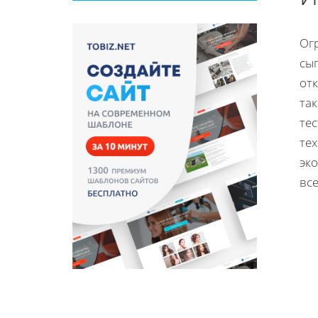
Ог
сы
от
так
тес
те
эк
вс