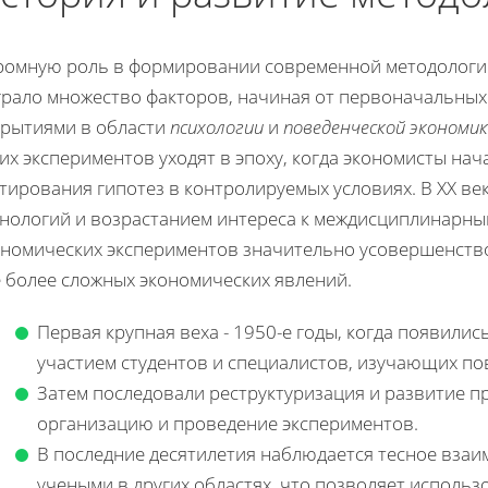
ромную роль в формировании современной методологи
грало множество факторов, начиная от первоначальных
крытиями в области
психологии
и
поведенческой экономи
их экспериментов уходят в эпоху, когда экономисты на
тирования гипотез в контролируемых условиях. В XX в
хнологий и возрастанием интереса к междисциплинарны
ономических экспериментов значительно усовершенство
е более сложных экономических явлений.
Первая крупная веха - 1950-е годы, когда появили
участием студентов и специалистов, изучающих по
Затем последовали реструктуризация и развитие 
организацию и проведение экспериментов.
В последние десятилетия наблюдается тесное взаи
учеными в других областях, что позволяет исполь