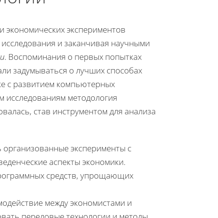
и экономических экспериментов
 исследования и заканчивая научными
ки
. Воспоминания о первых попытках
чали задумываться о лучших способах
еке с развитием компьютерных
м исследованиям методология
валась, став инструментом для анализа
сь организованные эксперименты с
веденческие аспекты экономики.
программных средств, упрощающих
модействие между экономистами и
зовать передовые технологии и методы