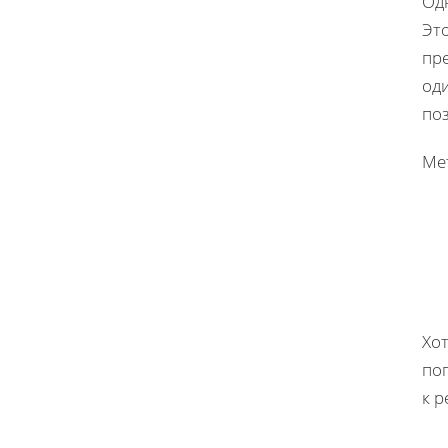
Од
Эт
пр
оди
по
Ме
Хо
по
к 