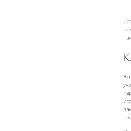
Со
зав
наи
К
Эк
уч
па
исс
вли
ре