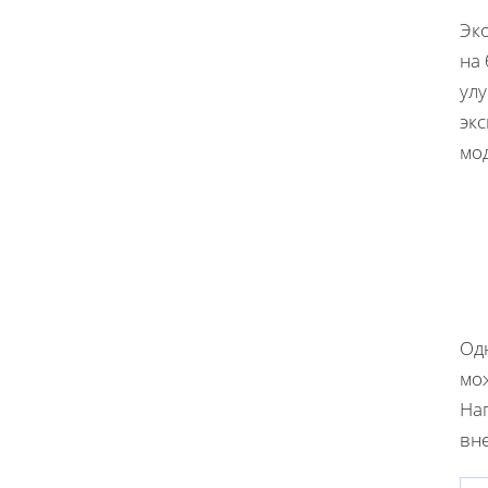
Эк
на
ул
эк
мо
Од
мож
Нап
вн