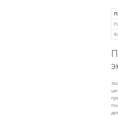
П
Р
К
П
э
Эк
це
пр
по
де