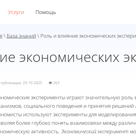
Услуги
Помощь
я
\
База знаний
\ Роль и влияние экономических экспер
ние экономических э
а публикации: 29-10-2025
263
ономические эксперименты играют значительную роль 
ханизмов, социального поведения и принятия решений 
ономисты используют эксперименты для моделирования
зволяя более глубоко понять взаимосвязи между разл
ономическую активность.
Экономический эксперимент
мо