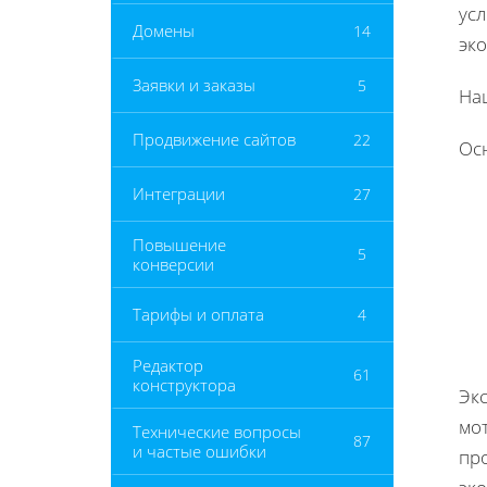
усл
Домены
14
эк
Заявки и заказы
5
На
Продвижение сайтов
22
Ос
Интеграции
27
Повышение
5
конверсии
Тарифы и оплата
4
Редактор
61
конструктора
Эк
мо
Технические вопросы
87
и частые ошибки
пр