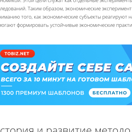
номикой. Этой цели служат как отдельные эксперименты
следований. Таким образом, экономические эксперимент
иманию того, как экономические субъекты реагируют на
могают формировать устойчивые экономические практи
стория и развитие метод