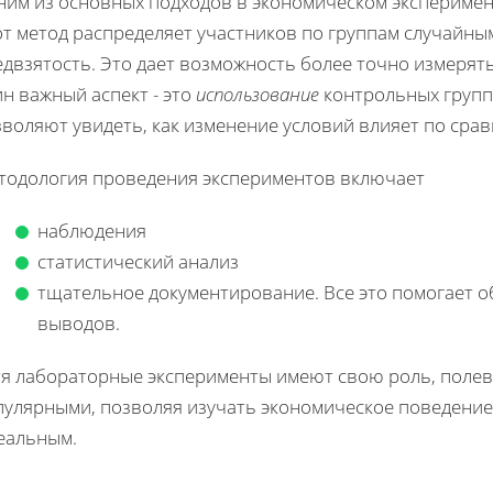
ним из основных подходов в экономическом эксперимен
от метод распределяет участников по группам случайны
едвзятость. Это дает возможность более точно измерят
н важный аспект - это
использование
контрольных групп,
зволяют увидеть, как изменение условий влияет по сра
тодология проведения экспериментов включает
наблюдения
статистический анализ
тщательное документирование. Все это помогает о
выводов.
тя лабораторные эксперименты имеют свою роль, полев
пулярными, позволяя изучать экономическое поведение 
реальным.