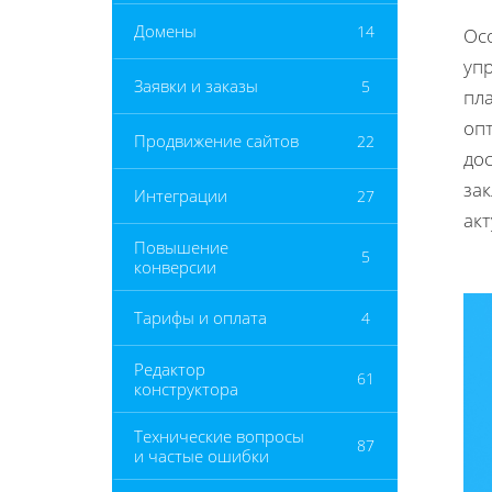
Домены
14
Осо
уп
Заявки и заказы
5
пл
опт
Продвижение сайтов
22
до
за
Интеграции
27
ак
Повышение
5
конверсии
Тарифы и оплата
4
Редактор
61
конструктора
Технические вопросы
87
и частые ошибки