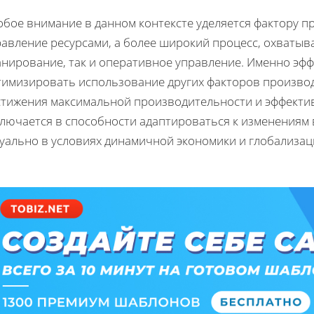
бое внимание в данном контексте уделяется фактору п
равление ресурсами, а более широкий процесс, охватыв
анирование, так и оперативное управление. Именно эф
имизировать использование других факторов производст
стижения максимальной производительности и эффектив
ключается в способности адаптироваться к изменениям 
туально в условиях динамичной экономики и глобализац