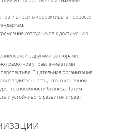
ствий и способствует достижению
нов и вносить коррективы в процессе
тандартам.
тремление сотрудников к достижению
заимосвязи с другими факторами:
но грамотное управление этими
 перспективе. Тщательная организация
роизводительность, что, в конечном
курентоспособности бизнеса. Таким
та и устойчивого развития играет
низации