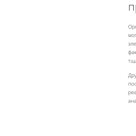
п
Ор
мо
эл
фак
тщ
Др
по
реа
ан