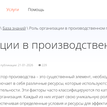
Услуги
Помощь
\
База знаний
\ Роль организации в производственном 
ации в производстве
а публикации: 21-01-2026
229
тор производства – это существенный элемент, необход
лючает в себя различные ресурсы, которые используютс
тельности. Эти факторы часто классифицируются по кате
организация. Каждый из них играет свою уникальную ро
еспечивая определенные условия и ресурсы для эффект