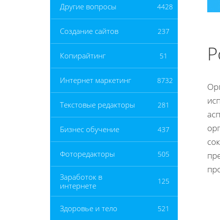
Другие вопросы
4428
Создание сайтов
237
Р
Копирайтинг
51
Интернет маркетинг
8732
Ор
ис
Текстовые редакторы
281
асп
ор
Бизнес обучение
437
сок
Фоторедакторы
505
пр
пр
Заработок в
125
интернете
Здоровье и тело
521