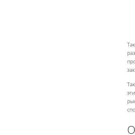
Та
ра
пр
за
Та
эт
ры
сп
О