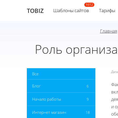
TOBIZ
Шаблоны сайтов
Тарифы
Главная
Роль организ
Дат
Все
Фак
Блог
6
вк
дея
Начало работы
9
и 
Интернет магазин
18
об