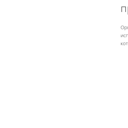
п
Ор
ис
ко