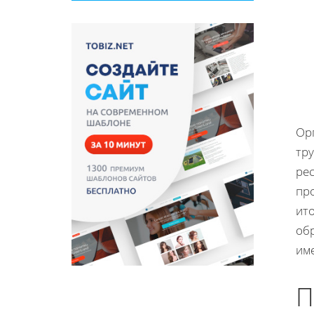
Ор
тр
ре
пр
ито
об
им
П