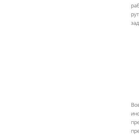
ра
рут
за
Во
инс
пр
пр