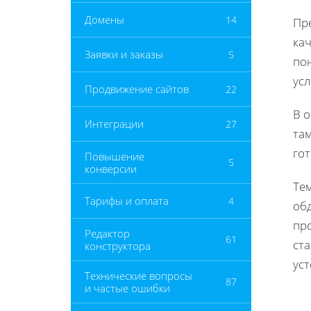
Домены
14
Пр
ка
Заявки и заказы
5
пон
усл
Продвижение сайтов
22
В 
Интеграции
27
та
гот
Повышение
5
конверсии
Тем
Тарифы и оплата
4
об
про
Редактор
61
ста
конструктора
ус
Технические вопросы
87
и частые ошибки