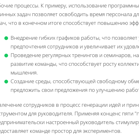
бочие процессы. К примеру, использование программны
инных задач позволяет освободить время персонала дл
дач, что в конечном итоге способствует повышению эф
Внедрение гибких графиков работы, что позволяе
предпочтения сотрудников и увеличивает их удовл
Проведение регулярных тренингов и семинаров, н
развитие команды, что способствует росту коллек
мышления.
Создание среды, способствующей свободному обме
предложить свои предложения по улучшению рабо
влечение сотрудников в процесс генерации идей и при
трументом для руководителя. Применяя конценс пяти "п
едпринимательски настроенный руководитель стимулир
едоставляет команде простор для экспериментов.