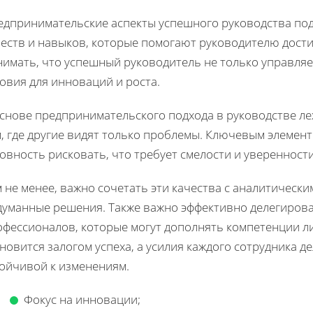
едпринимательские аспекты успешного руководства по
честв и навыков, которые помогают руководителю дост
имать, что успешный руководитель не только управляет
овия для инноваций и роста.
основе предпринимательского подхода в руководстве л
м, где другие видят только проблемы. Ключевым элемен
овность рисковать, что требует смелости и уверенности
 не менее, важно сочетать эти качества с аналитическ
думанные решения. Также важно эффективно делегирова
фессионалов, которые могут дополнять компетенции ли
новится залогом успеха, а усилия каждого сотрудника 
тойчивой к изменениям.
Фокус на инновации;