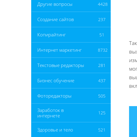
Другие вопросы
4428
Создание сайтов
237
Копирайтинг
51
Та
Интернет маркетинг
8732
вы
из
Текстовые редакторы
281
мо
вы
Бизнес обучение
437
вк
Фоторедакторы
505
Заработок в
125
интернете
Здоровье и тело
521