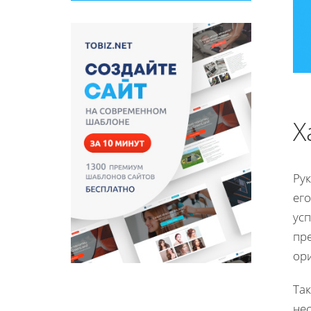
Х
Ру
ег
ус
пр
ори
Та
не