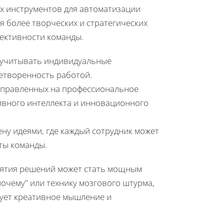
х инструментов для автоматизации
я более творческих и стратегических
фективности команды.
т учитывать индивидуальные
етворенность работой.
аправленных на профессиональное
тивного интеллекта и инновационного
ну идеями, где каждый сотрудник может
ты команды.
нятия решений может стать мощным
очему" или технику мозгового штурма,
ует креативное мышление и