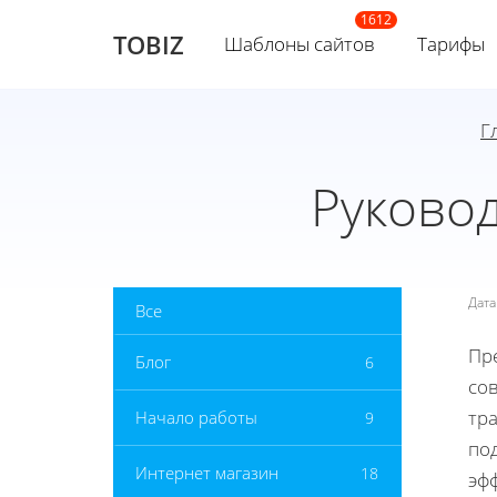
TOBIZ
Шаблоны сайтов
Тарифы
Г
Руково
Дат
Все
Пре
Блог
6
со
тр
Начало работы
9
под
Интернет магазин
18
эф