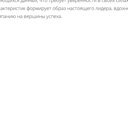
ющихся данных, что требует уверенности в своих силах
рактеристик формирует образ настоящего лидера, вдох
мпанию на вершины успеха.