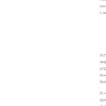
кон
с 
Ус
ми
уп
яс
биз
И, 
ру