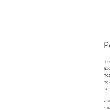
Р
В 
до
по
по
но
Ин
ко