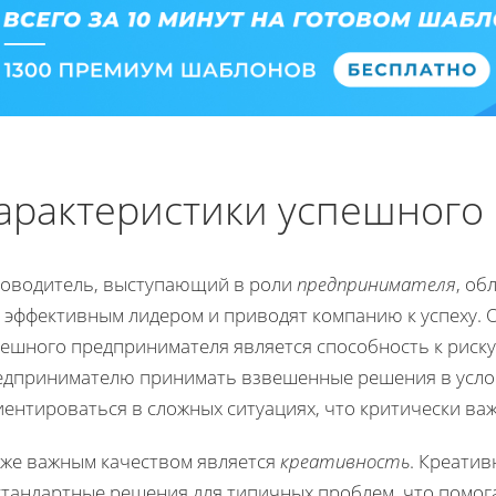
арактеристики успешного
ководитель, выступающий в роли
предпринимателя
, об
о эффективным лидером и приводят компанию к успеху. 
пешного предпринимателя является способность к риску
едпринимателю принимать взвешенные решения в усло
ентироваться в сложных ситуациях, что критически ва
кже важным качеством является
креативность
. Креати
стандартные решения для типичных проблем, что помог