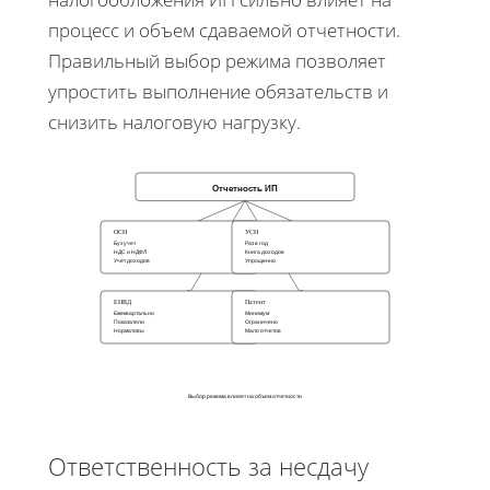
процесс и объем сдаваемой отчетности.
Правильный выбор режима позволяет
упростить выполнение обязательств и
снизить налоговую нагрузку.
Отчетность ИП
ОСН
УСН
Бухучет
Раз в год
НДС и НДФЛ
Книга доходов
Учет доходов
Упрощенно
ЕНВД
Патент
Ежеквартально
Минимум
Показатели
Ограничено
Нормативы
Мало отчетов
Выбор режима влияет на объем отчетности
Ответственность за несдачу