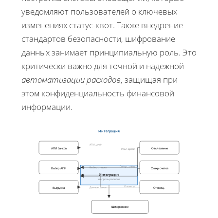
уведомляют пользователей о ключевых
изменениях статус-квот. Также внедрение
стандартов безопасности, шифрование
данных занимает принципиальную роль. Это
критически важно для точной и надежной
автоматизации расходов
, защищая при
этом конфиденциальность финансовой
информации.
Интеграция
АПИ→счёт
АПИ банков
Отслежение
Реал‑время
Синхр→счёта
Выбор→подкл
Выбор АПИ
Синхр счетов
Интеграция
контроль расходов
Оповещ.»
Данные→анал
Выгрузка
Оповещ.
Шифрование