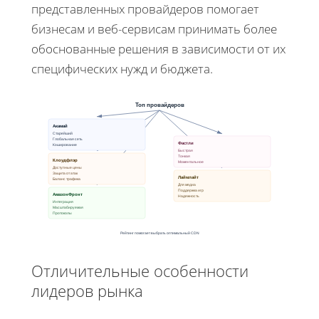
представленных провайдеров помогает
бизнесам и веб-сервисам принимать более
обоснованные решения в зависимости от их
специфических нужд и бюджета.
Топ провайдеров
Акамай
Старейший
Глобальная сеть
Фастли
Кэширование
Быстрая
Тонкая
Клоудфлэр
Моментальное
Доступные цены
Защита от атак
Лаймлайт
Баланс трафика
Для медиа
Поддержка игр
АмазонФронт
Надежность
Интеграция
Масштабируемая
Протоколы
Рейтинг помогает выбрать оптимальный CDN
Отличительные особенности
лидеров рынка