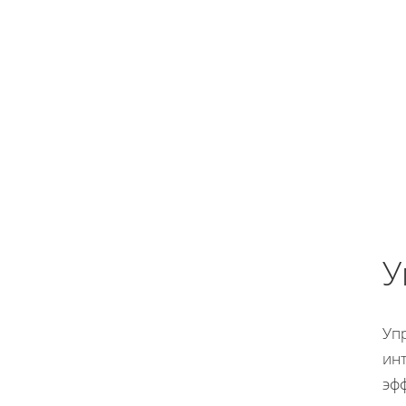
У
Уп
инт
эфф