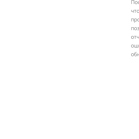
По
что
про
поз
от
ош
об