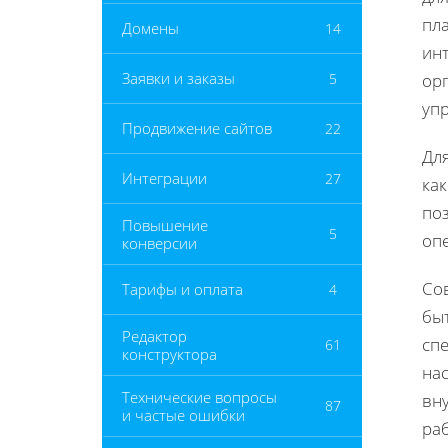
пла
Домены
14
инт
Заявки и заказы
5
орг
уп
Продвижение сайтов
22
Для
Интеграции
27
как
поз
Повышение
5
оп
конверсии
Со
Тарифы и оплата
4
быт
Редактор
сп
61
конструктора
на
Технические вопросы
вн
87
и частые ошибки
ра