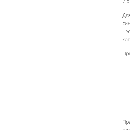
и 
Для
си
не
кот
Пр
Пр
пр