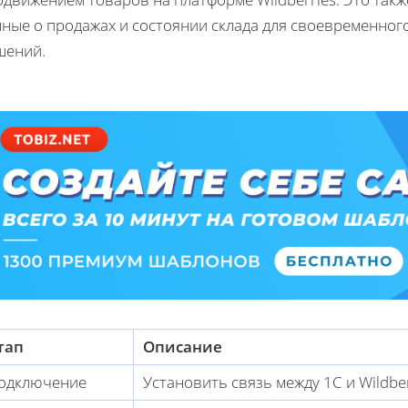
нные о продажах и состоянии склада для своевременног
шений.
тап
Описание
одключение
Установить связь между 1С и Wildber