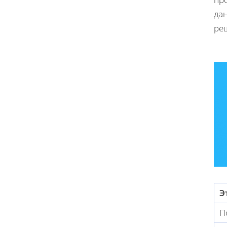
да
ре
Э
П