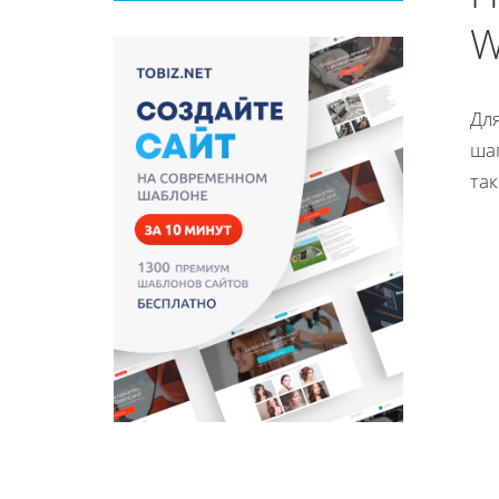
W
Дл
ша
так