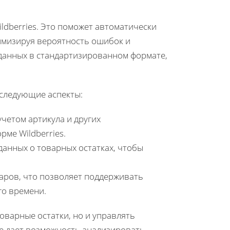
ldberries. Это поможет автоматически
имизируя вероятность ошибок и
 данных в стандартизированном формате,
 следующие аспекты:
четом артикула и других
ме Wildberries.
анных о товарных остатках, чтобы
аров, что позволяет поддерживать
го времени.
оварные остатки, но и управлять
же дает возможность анализировать