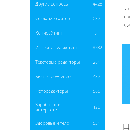
Другие вопросы
4428
Так
ша
Создание сайтов
237
ад
Копирайтинг
51
Интернет маркетинг
8732
Текстовые редакторы
281
Бизнес обучение
437
Фоторедакторы
505
Заработок в
125
интернете
Здоровье и тело
521
Н