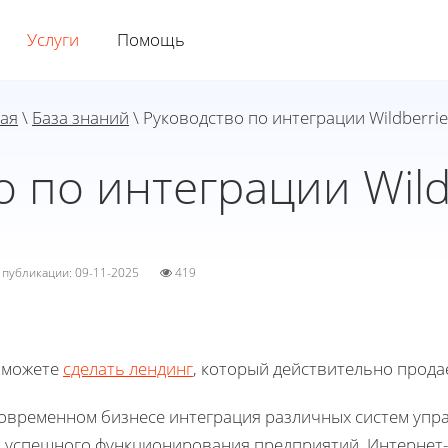
Услуги
Помощь
ая
\
База знаний
\ Руководство по интеграции Wildberrie
 по интеграции Wild
а публикации: 09-11-2025
419
 можете
сделать лендинг
, который действительно прода
современном бизнесе интеграция различных систем упр
я успешного функционирования предприятий. Интернет-