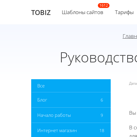
TOBIZ
Шаблоны сайтов
Тарифы
Главн
Руководство
Дат
Все
Блог
6
Вы
Начало работы
9
В 
Интернет магазин
18
дл