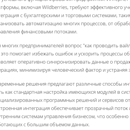
тформы, включая Wildberries, требуют эффективного у
еграция с бухгалтерскими и торговыми системами, таки
анизовать автоматизацию многих процессов, от обработ
равления финансовыми потоками.
 многих предпринимателей вопрос "как проводить вайлд
 это помогает избежать ошибок и ускорить процессы об
воляет оперативно синхронизировать данные о продажах
ерациях, минимизируя человеческий фактор и устраняя 
временные решения предлагают различные способы интег
ь как стандартная настройка имеющихся модулей в сист
ециализированных программных решений и сервисов от 
строенная интеграция обеспечивает прозрачный поток 
утренним системам управления бизнесом, что особенно 
ботающих с большим объемом данных.