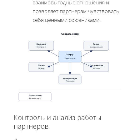
взаимовыгодные отношения и
позволяет партнерам чувствовать
себя ценными союзниками.
Создать офер
Комиссия
Промо
Определи %
Баннеры, ссылки
Оффер
Уникальность
Бонусы
Прозрачность
За цели
Условия
Коммуникация
Поддержка
Долгосрочно
Выгодное партн.
Контроль и анализ работы
партнеров