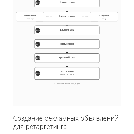
Новое условие
Шаг 2
Посещение
В корзине
Выбор условий
Шаг 3
страницы
товар
Добавьте URL
Шаг 4
Предложение
Шаг 5
Время действия
Шаг 6
Тест и оптим
Шаг 7
анализ и правки
Используйте Яндекс Аудитории
Создание рекламных объявлений
для ретаргетинга