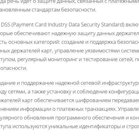
да речь идет о защите данных, связанных с платежными
тановленным стандартам безопасности.
 DSS (Payment Card Industry Data Security Standard) вк
торые обеспечивают надежную защиту данных держателе
сть основных категорий: создание и поддержка безопас
ных держателей карт, управление уязвимостями систем
ступом, регулярный мониторинг и тестирование сетей,
зопасности.
здание и поддержание надежной сетевой инфраструктур
ду сетями, а также установку и соблюдение конфигура
ржателей карт обеспечивается шифрованием передаваем
анением информации о платежных транзакциях. Управле
гулярного обновления программного обеспечения и кон
ступа используются уникальные идентификаторы и стро