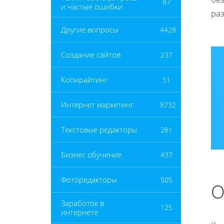
87
и частые ошибки
ра
Другие вопросы
4428
Создание сайтов
237
Копирайтинг
51
Интернет маркетинг
8732
Текстовые редакторы
281
Бизнес обучение
437
Фоторедакторы
505
О
Заработок в
125
интернете