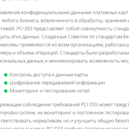
равление конфиденциальными данными платежных карт 
 любого бизнеса, вовлеченного в обработку, хранение
атежей.
PCI DSS
представляет собой совокупность станда
щиты этих данных. Созданные Советом по стандартам бе
рмативы применяются ко всем организациям, работающи
змера и объема операций. Стандарты были разработаны 
рсональных данных и минимизировать возможность мош
Контроль доступа к данным карты
Шифрование передаваемой информации
Мониторинг и тестирование сетей
длежащее соблюдение требований PCI DSS может предст
стройка систем
, их мониторинг и постоянное тестиров
ответствовать нормативам, но и улучшить общую безоп
опасности в рамках PCI DSS требует стратегического п