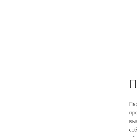
П
Пер
пр
выя
себ