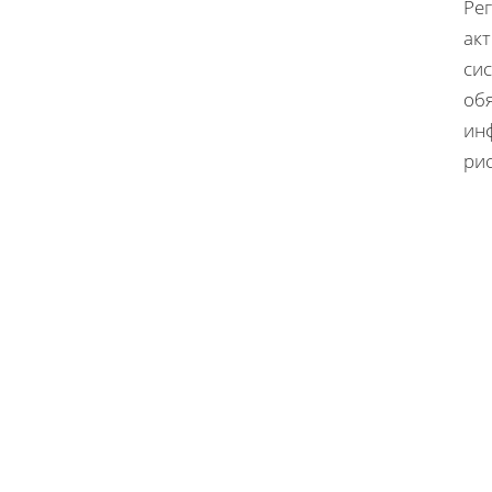
Ре
ак
си
об
ин
рис