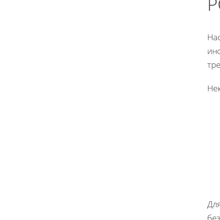
P
На
ин
тр
Не
Дл
бе