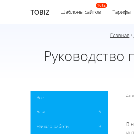
TOBIZ
Шаблоны сайтов
Тарифы
Главная
\
Руководство 
Дат
Все
Блог
6
В 
Начало работы
9
инт