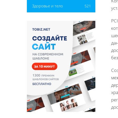
Ког
Здоровье и тело
521
ус
PCI
ко
ше
дан
до
бе
Со
меж
де
хр
ре
до