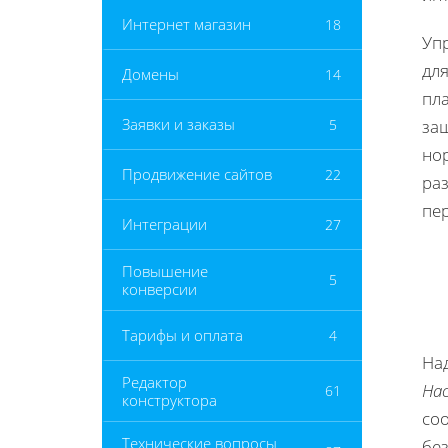
Интернет магазин
18
Уп
для
Домены
14
пл
Заявки и заказы
5
за
но
Продвижение сайтов
22
ра
пе
Интеграции
27
Повышение
5
конверсии
Тарифы и оплата
4
На
Редактор
На
61
конструктора
со
Технические вопросы
без