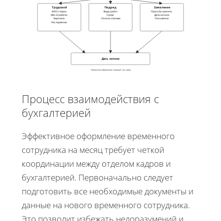
Трудовой
Подряд
Заявление
ФИО сторон
Виды работ
Просьба принять
Место работы
Сроки
Дата начала
Зарплата
Оплата этапами
Письменно
Расторжение
Дать копию
Правильное оформление защищает юр. права
Процесс взаимодействия с
бухгалтерией
Эффективное оформление временного
сотрудника на месяц требует четкой
координации между отделом кадров и
бухгалтерией. Первоначально следует
подготовить все необходимые документы и
данные на нового временного сотрудника.
Это позволит избежать недоразумений и