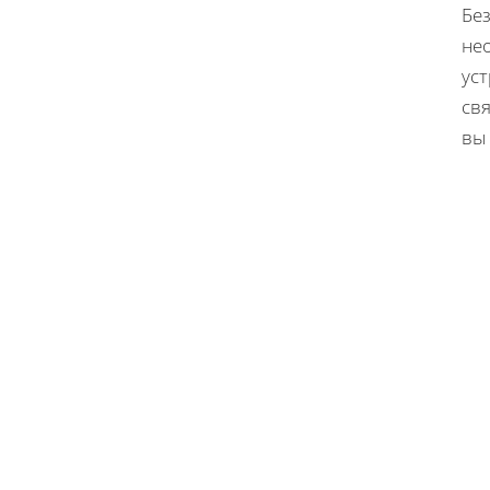
Бе
не
уст
св
вы