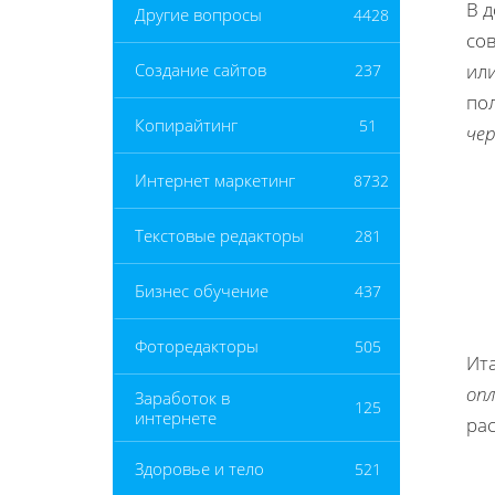
В 
Другие вопросы
4428
со
ил
Создание сайтов
237
пол
Копирайтинг
51
че
Интернет маркетинг
8732
Текстовые редакторы
281
Бизнес обучение
437
Фоторедакторы
505
Ит
оп
Заработок в
125
интернете
ра
Здоровье и тело
521