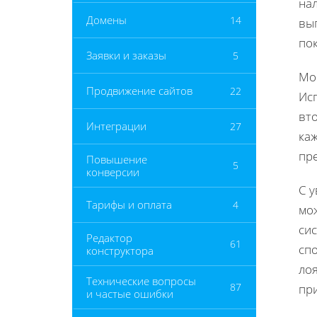
на
Домены
14
вы
пок
Заявки и заказы
5
Мо
Продвижение сайтов
22
Ис
вто
Интеграции
27
каж
пре
Повышение
5
конверсии
С у
Тарифы и оплата
4
мо
си
Редактор
61
сп
конструктора
ло
Технические вопросы
87
при
и частые ошибки