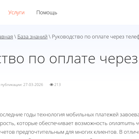
Услуги
Помощь
авная
\
База знаний
\ Руководство по оплате через теле
тво по оплате чере
а публикации: 27-03-2026
213
последние годы технология мобильных платежей завоев
орость, которые обеспечивает возможность
оплатить ч
четов предпочтительным для многих клиентов. В отличи