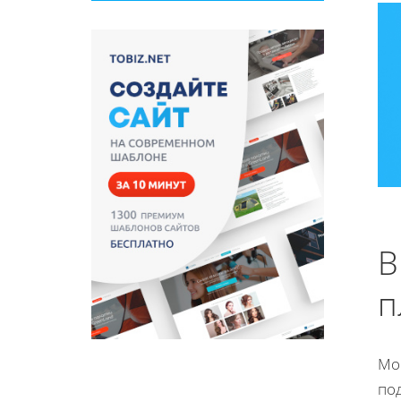
В
п
Мо
по