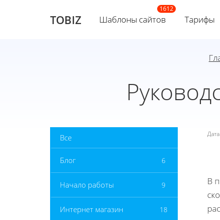
TOBIZ
Шаблоны сайтов
Тарифы
Гл
Руководс
Дат
Все
Блог
6
В 
Начало работы
9
ск
рас
Интернет магазин
18