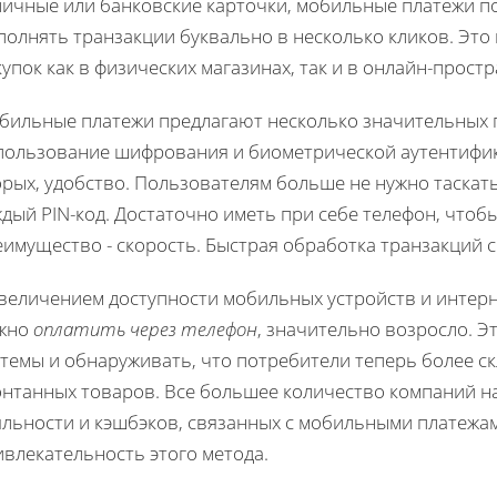
личные или банковские карточки, мобильные платежи п
полнять транзакции буквально в несколько кликов. Это
упок как в физических магазинах, так и в онлайн-простр
бильные платежи предлагают несколько значительных п
пользование шифрования и биометрической аутентифик
рых, удобство. Пользователям больше не нужно таскать
дый PIN-код. Достаточно иметь при себе телефон, чтоб
имущество - скорость. Быстрая обработка транзакций 
величением доступности мобильных устройств и интерне
жно
оплатить через телефон
, значительно возросло. Э
стемы и обнаруживать, что потребители теперь более 
онтанных товаров. Все большее количество компаний 
яльности и кэшбэков, связанных с мобильными платежа
влекательность этого метода.