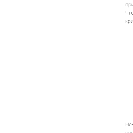
пр
Чт
кр
Не
пр