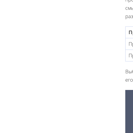
см
ра
П
П
П
Вы
ег