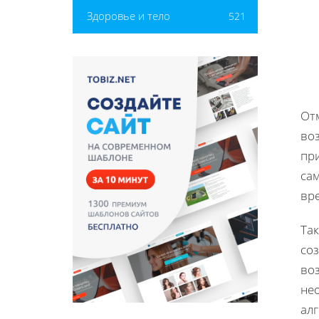
Здоровье и тело
521
От
воз
пр
са
вр
Та
соз
во
нео
ал