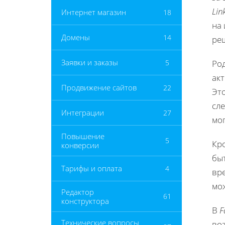
Lin
Интернет магазин
18
на 
Домены
14
ре
Заявки и заказы
5
Ро
ак
Продвижение сайтов
22
Это
сле
Интеграции
27
мог
Повышение
5
Кро
конверсии
бы
Тарифы и оплата
4
вре
мо
Редактор
61
конструктора
В
F
Технические вопросы
во