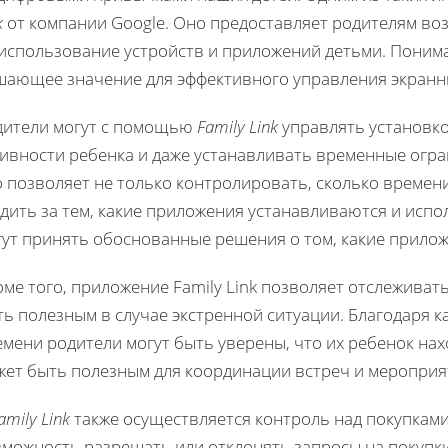
k
от компании Google. Оно предоставляет родителям во
использование устройств и приложений детьми. Пониман
шающее значение для эффективного управления экранн
дители могут с помощью
Family Link
управлять установко
тивности ребенка и даже устанавливать временные огра
 позволяет не только контролировать, сколько времен
дить за тем, какие приложения устанавливаются и испо
ут принять обоснованные решения о том, какие прилож
ме того, приложение Family Link позволяет отслеживат
ть полезным в случае экстренной ситуации. Благодаря 
мени родители могут быть уверены, что их ребенок нах
жет быть полезным для координации встреч и мероприя
amily Link
также осуществляется контроль над покупкам
зможность разрешать или отклонять запросы на покупк