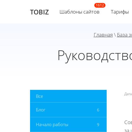
TOBIZ
Шаблоны сайтов
Тарифы
Главная
\
База 
Руководств
Дат
Все
Блог
6
Со
Начало работы
9
за