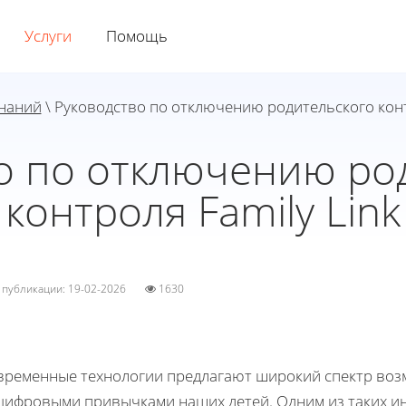
Услуги
Помощь
знаний
\ Руководство по отключению родительского конт
о по отключению ро
контроля Family Link
а публикации: 19-02-2026
1630
временные технологии предлагают широкий спектр воз
 цифровыми привычками наших детей. Одним из таких и