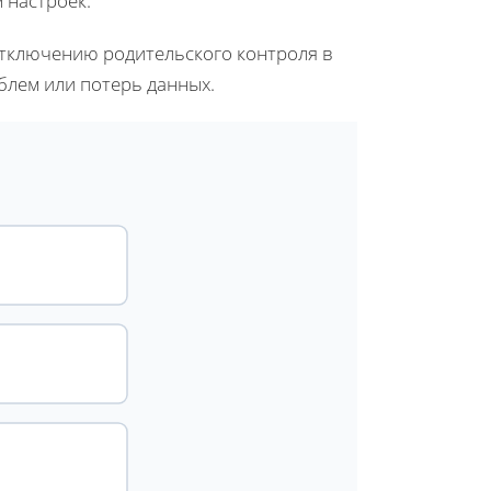
 настроек.
отключению родительского контроля в
блем или потерь данных.