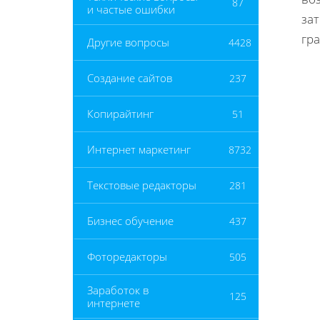
87
и частые ошибки
за
гр
Другие вопросы
4428
Создание сайтов
237
Копирайтинг
51
Интернет маркетинг
8732
Текстовые редакторы
281
Бизнес обучение
437
Фоторедакторы
505
Заработок в
125
интернете