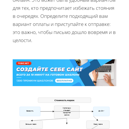
для тех, кто предпочитает избежать стояния
в очередях. Определите подходящий вам
вариант оплаты и приступайте к отправке:
это важно, чтобы письмо дошло вовремя и в
целости.
Стоимость марок
Категории
стандарт
Взвесить
До 20 г
приоритет
срочно
Больше марок
Одна марка