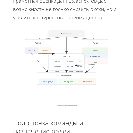
Грамотная оценка данных аспектов даст
возможность не только снизить риски, но и
усилить конкурентные преимущества.
Оценка рисков
Анализ
Рынок
Позиция
Сильные
Слабые
Конкуренция
Факторы
Фактор
Влияние
Риск
Рост
Финансы
Высокое
Низкий
Право
Среднее
Средний
Возможности
Новые продукты
Новые рынки
Технологии
Ключевые элементы для due diligence
Подготовка команды и
назначение ролей