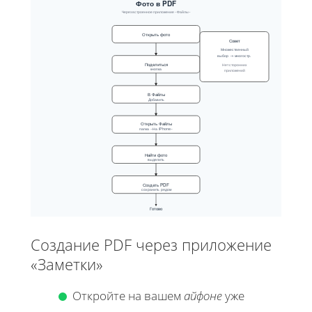
Фото в PDF
Через встроенное приложение «Файлы»
Открыть фото
Совет
Множественный
выбор → многостр.
Поделиться
Нет сторонних
кнопка
приложений
В Файлы
Добавить
Открыть Файлы
папка «На iPhone»
Найти фото
выделить
Создать PDF
сохранить рядом
Готово
Создание PDF через приложение
«Заметки»
Откройте на вашем
айфоне
уже