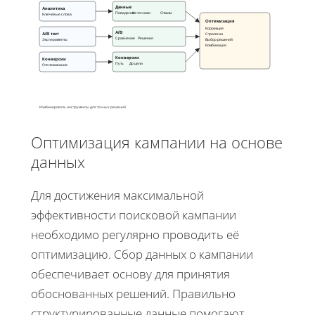
Данные
Аналитика
Поведение
Источники
Отказы
Ключевые слова
Оптимизация
Коррекция
A/B
A/B тест
Стратегии
Сравнение
Решения
Эксперименты
Выбор решений
Комбинация
Конверсии
Конверсии
Путь
До цели
Отслеживание
Комбинировать инструменты для точных решений
Оптимизация кампании на основе
данных
Для достижения максимальной
эффективности поисковой кампании
необходимо регулярно проводить её
оптимизацию. Сбор данных о кампании
обеспечивает основу для принятия
обоснованных решений. Правильно
структурированные данные помогают