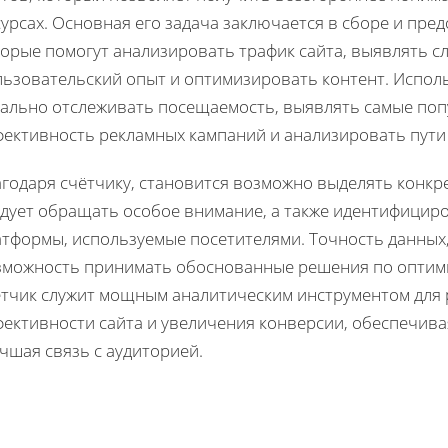
урсах. Основная его задача заключается в сборе и пре
торые помогут анализировать трафик сайта, выявлять с
льзовательский опыт и оптимизировать контент. Исполь
тально отслеживать посещаемость, выявлять самые поп
фективность рекламных кампаний и анализировать пути
агодаря счётчику, становится возможно выделять конкр
едует обращать особое внимание, а также идентифициро
атформы, используемые посетителями. Точность данных,
зможность принимать обоснованные решения по оптими
ётчик служит мощным аналитическим инструментом для
фективности сайта и увеличения конверсии, обеспечива
чшая связь с аудиторией.