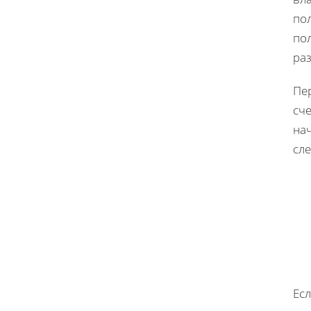
пол
пол
ра
Пе
сче
нач
сл
Есл