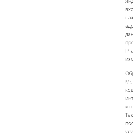
Янд
вхо
наж
ад
дан
пр
IP-
из
Об
Ме
код
инт
мгн
Та
по
ул