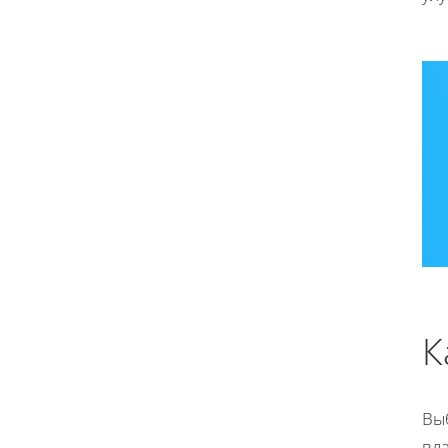
К
Вы
вл