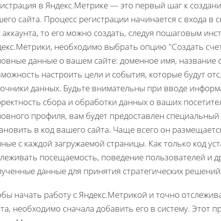
гистрация в Яндекс.Метрике — это первый шаг к создан
его сайта. Процесс регистрации начинается с входа в св
 аккаунта, то его можно создать, следуя пошаговым инс
декс.Метрики, необходимо выбрать опцию "Создать счет
овные данные о вашем сайте: доменное имя, название с
можность настроить цели и события, которые будут отс
очники данных. Будьте внимательны при вводе информац
рректность сбора и обработки данных о ваших посетите
овного профиля, вам будет предоставлен специальный 
ановить в код вашего сайта. Чаще всего он размещаетс
ные с каждой загружаемой страницы. Как только код уст
слеживать посещаемость, поведение пользователей и д
лученные данные для принятия стратегических решений
бы начать работу с Яндекс.Метрикой и точно отслежив
та, необходимо сначала добавить его в систему. Этот п