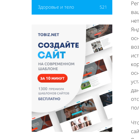
Ре
Здоровье и тело
521
ваш
нет
Ян
осн
воз
ист
ко
осн
уст
дан
от
по
Что
сай