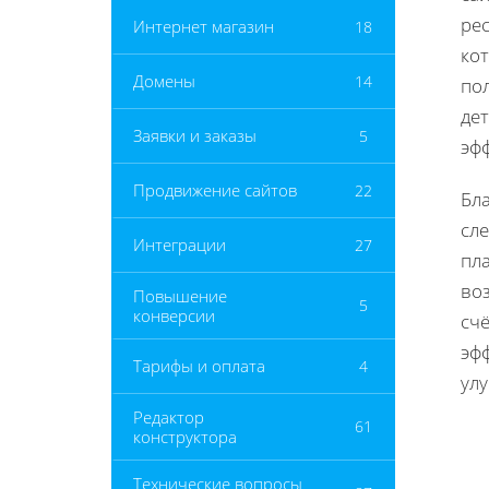
рес
Интернет магазин
18
ко
Домены
14
по
де
Заявки и заказы
5
эф
Продвижение сайтов
22
Бл
сл
Интеграции
27
пл
во
Повышение
5
конверсии
сч
эф
Тарифы и оплата
4
улу
Редактор
61
конструктора
Технические вопросы