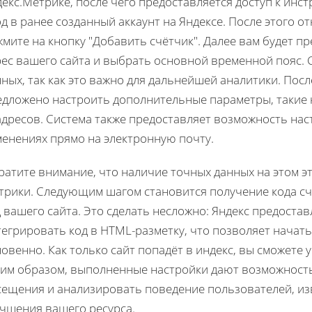
екс.Метрике, после чего предоставляется доступ к инс
д в ранее созданный аккаунт на Яндексе. После этого о
мите на кнопку "Добавить счётчик". Далее вам будет п
рес вашего сайта и выбрать основной временной пояс. 
ных, так как это важно для дальнейшей аналитики. Пос
едложено настроить дополнительные параметры, такие к
адресов. Система также предоставляет возможность на
менениях прямо на электронную почту.
ратите внимание, что наличие точных данных на этом э
трики. Следующим шагом становится получение кода сч
 вашего сайта. Это сделать несложно: Яндекс предоста
егрировать код в HTML-разметку, что позволяет начать
овенно. Как только сайт попадёт в индекс, вы сможете 
ким образом, выполненные настройки дают возможност
сещения и анализировать поведение пользователей, из
учшения вашего ресурса.