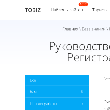
TOBIZ
Шаблоны сайтов
Тарифы
Главная
\
База знаний
\ 
Руководств
Регистр
Дат
Все
Блог
6
Сч
Начало работы
9
са