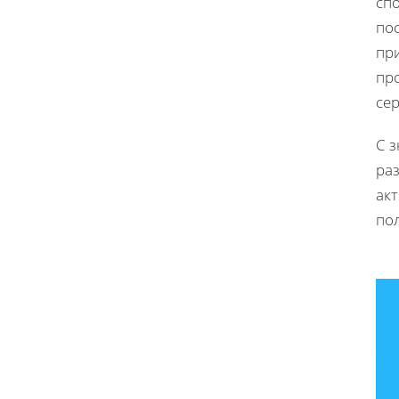
сп
пос
пр
про
се
С з
ра
ак
по