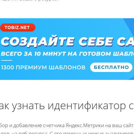
ак узнать идентификатор 
бор и добавление счетчика Яндекс.Метрики на ваш сай
адельца веб-ресурса. С его помощью можно анализиров