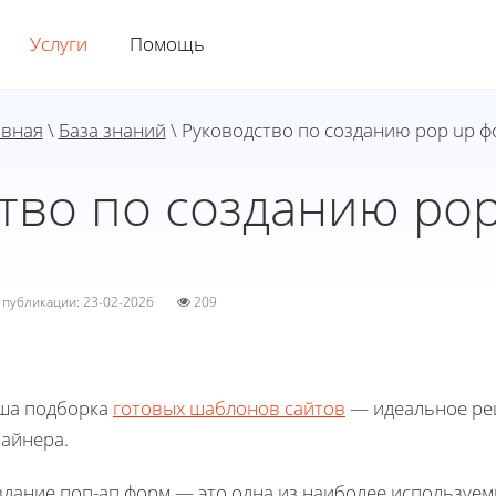
Услуги
Помощь
авная
\
База знаний
\ Руководство по созданию pop up 
тво по созданию po
а публикации: 23-02-2026
209
ша подборка
готовых шаблонов сайтов
— идеальное реш
зайнера.
дание поп-ап форм — это одна из наиболее используемы