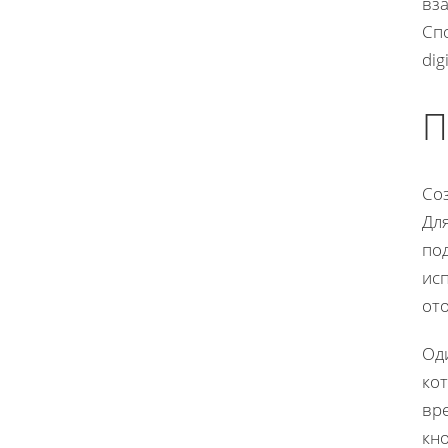
вз
Спо
dig
П
Со
Дл
по
исп
от
Од
кот
вр
кно