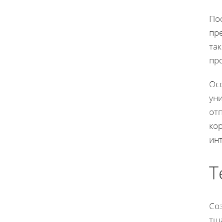
По
пр
так
пр
Ос
уни
от
ко
ин
Т
Соз
тщ