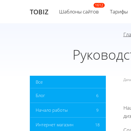
TOBIZ
Шаблоны сайтов
Тарифы
Гл
Руководс
Дат
Все
Блог
6
На
Начало работы
9
ди
Интернет магазин
18
Соз