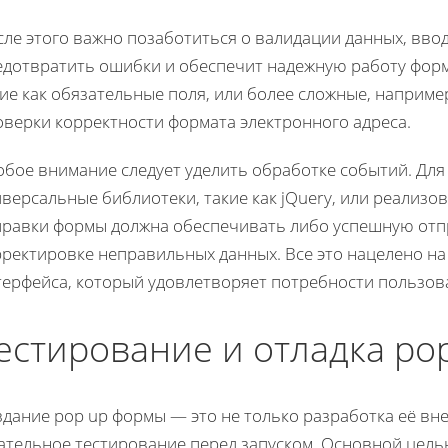
сле этого важно позаботиться о валидации данных, вво
едотвратить ошибки и обеспечит надежную работу фор
ие как обязательные поля, или более сложные, наприм
оверки корректности формата электронного адреса.
обое внимание следует уделить обработке событий. Для
версальные библиотеки, такие как jQuery, или реализо
правки формы должна обеспечивать либо успешную отпр
рректировке неправильных данных. Все это нацелено на
терфейса, который удовлетворяет потребности пользов
естирование и отладка po
дание pop up формы — это не только разработка её вне
ательное тестирование перед запуском. Основной цель