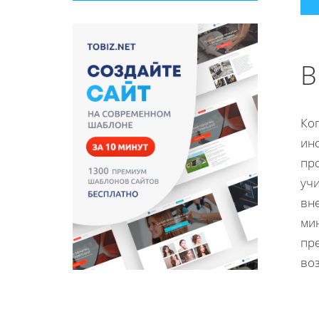
В
Ко
ин
пр
учи
вн
ми
пр
во