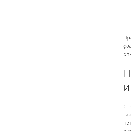
Пр
фо
оп
П
и
Соз
са
по
ра