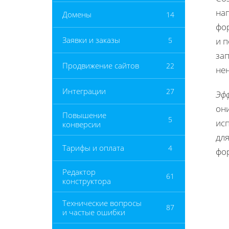
на
Домены
14
фо
Заявки и заказы
5
и 
зап
Продвижение сайтов
22
не
Интеграции
27
Эф
он
Повышение
5
ис
конверсии
для
Тарифы и оплата
4
фо
Редактор
61
конструктора
Технические вопросы
87
и частые ошибки