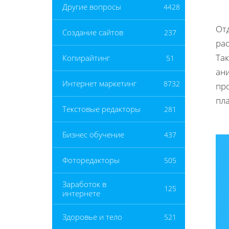
Другие вопросы
4428
Отд
Создание сайтов
237
ра
Та
Копирайтинг
51
ан
Интернет маркетинг
8732
пр
пл
Текстовые редакторы
281
Бизнес обучение
437
Фоторедакторы
505
Заработок в
125
интернете
Здоровье и тело
521