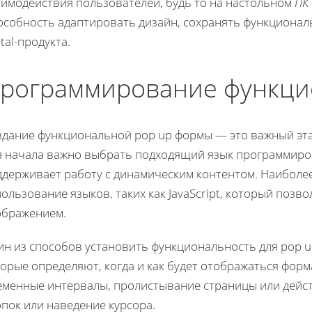
аимодействия пользователей, будь то на настольном
ПК
собность адаптировать дизайн, сохранять функциональ
ital-продукта.
рограммирование функци
здание функциональной pop up формы — это важный этап
я начала важно выбрать подходящий язык программиро
ддерживает работу с динамическим контентом. Наибол
ользование языков, таких как JavaScript, который позв
ображением.
ин из способов установить функциональность для pop u
орые определяют, когда и как будет отображаться форм
еменные интервалы, пролистывание страницы или действ
пок или наведение курсора.