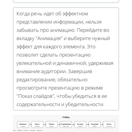
Когда речь идет об эффектном
представлении информации, нельзя
забывать про анимацию. Перейдите во
вкладку "Анимация" и выберите нужный
эффект для каждого элемента. Это
позволит сделать презентацию
увлекательной и динамичной, удерживая
внимание аудитории. Завершив
редактирование, обязательно
просмотрите презентацию в режиме
"Показ слайдов", чтобы убедиться в ее
содержательности и убедительности.
Слайды
Добавить
Макет
Правка
Сортировщик
Вставка
Анимация
Показ
Главная
Выбрать
Формат
Перетащить
Графики
Эффект
Просмотр
ие → Выбор макета → Правка → Порядок → Вставка → Анимация → Просмотр