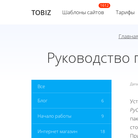
TOBIZ
Шаблоны сайтов
Тарифы
Главна
Руководство 
Дат
Все
Блог
6
Ус
Py
Начало работы
9
пак
ст
Интернет магазин
18
При