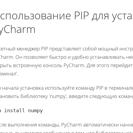
спользование PIP для уст
yCharm
кетный менеджер PIP представляет собой мощный инстр
harm. Он позволяет быстро и удобно устанавливать не
рыть встроенную консоль PyCharm. Для этого перейдите
рминал'.
 начала установка используйте команду PIP в терминал
ановить библиотеку 'numpy', введите следующую коман
p install numpy
сле выполнения команды, PyCharm автоматически начнет
ешно, вы увидите сообщение о том, что библиотека уст