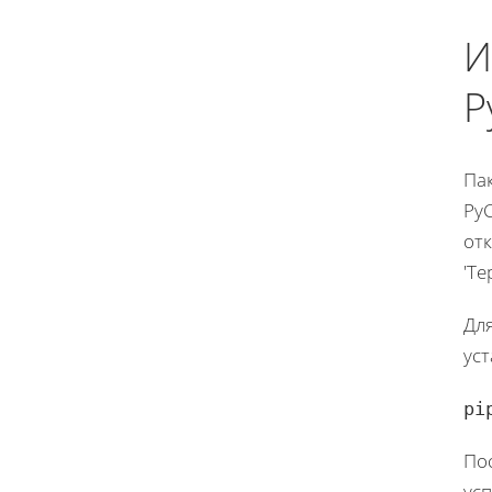
И
P
Па
PyC
отк
'Те
Для
уст
pi
По
усп