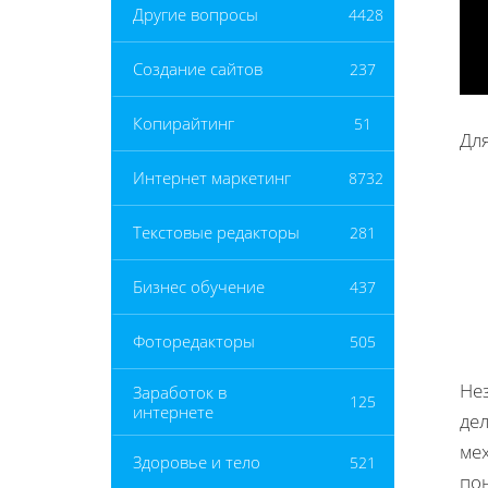
Другие вопросы
4428
Создание сайтов
237
Копирайтинг
51
Дл
Интернет маркетинг
8732
Текстовые редакторы
281
Бизнес обучение
437
Фоторедакторы
505
Не
Заработок в
125
интернете
де
ме
Здоровье и тело
521
по