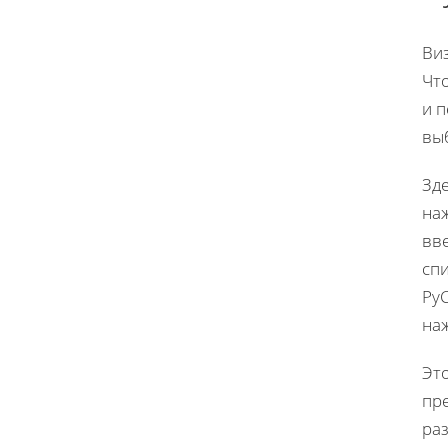
Ви
Что
и 
вы
Зд
на
вв
спи
Py
на
Эт
пр
раз