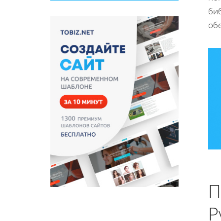
би
об
П
P