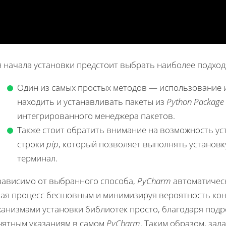
я начала установки предстоит выбрать наиболее подход
Один из самых простых методов — использование
находить и устанавливать пакеты из
Python Package 
интегрированного менеджера пакетов.
Также стоит обратить внимание на возможность ус
строки
pip
, который позволяет выполнять установк
терминал.
зависимо от выбранного способа,
PyCharm
автоматическ
лая процесс бесшовным и минимизируя вероятность кон
ханизмами установки библиотек просто, благодаря под
нятным указаниям в самом
PyCharm
. Таким образом, за