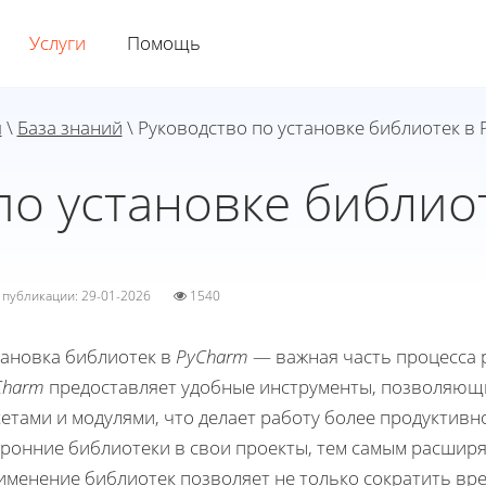
Услуги
Помощь
я
\
База знаний
\ Руководство по установке библиотек в
по установке библио
а публикации: 29-01-2026
1540
тановка библиотек в
PyCharm
— важная часть процесса 
Charm
предоставляет удобные инструменты, позволяющи
етами и модулями, что делает работу более продуктивн
оронние библиотеки в свои проекты, тем самым расширя
менение библиотек позволяет не только сократить вре