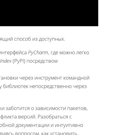
ящий способ из доступных.
 интерфейса
PyCharm
, где можно легко
Index
(PyPI) посредством
тановки через инструмент командной
у библиотек непосредственно через
и заботится о зависимости пакетов,
фликта версий. Разобраться с
робной документации и интуитивно
даваясь вопросом,
как установить