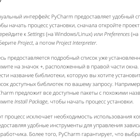
зуальный интерфейс PyCharm предоставляет удобный сп
бы начать процесс установки, сначала откройте проект
перейдите к
Settings
(на Windows/Linux) или
Preferences
(на
берите
Project
, а потом
Project Interpreter
.
есь предоставляется подробный список уже установлен
жмите на значок
+
, расположенный в правой части окна
ести название библиотеки, которую вы хотите установи
сок доступных библиотек по вашему запросу. Например,
Charm предложит все доступные пакеты с похожими наз
жмите
Install Package
, чтобы начать процесс установки.
от процесс исключает необходимость использования ко
едоставляя удобные инструменты для управления завис
работчика. Более того, PyCharm гарантирует, что выбр