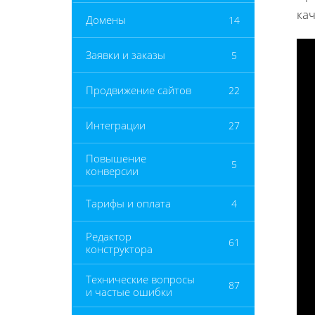
кач
Домены
14
Заявки и заказы
5
Продвижение сайтов
22
Интеграции
27
Повышение
5
конверсии
Тарифы и оплата
4
Редактор
61
конструктора
Технические вопросы
87
и частые ошибки