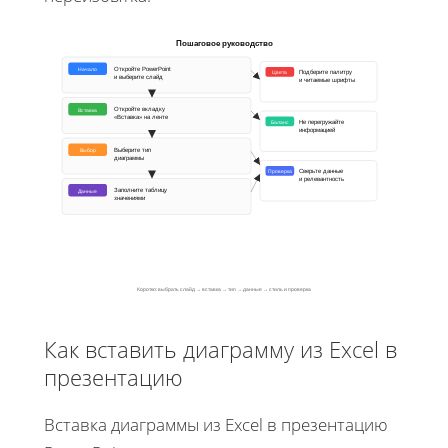
Пошаговое руководство
Откройте PowerPoint
Начало
Цвета
Подберите палитру
и выберите слайд
и читаемые шрифты
Откройте вкладку
Вставка
«Вставка» на ленте
Баланс
Не перегружайте
информацией
Выберите тип
Выбор
диаграммы
Проверка
Сверьте данные
и релевантность
Заполните таблицу
Данные
значениями
Коротко: выбрать слайд → вставка → тип → данные → стиль и проверка
Как вставить диаграмму из Excel в
презентацию
Вставка диаграммы из Excel в презентацию