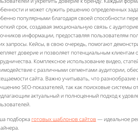
льзователей и укрепить доверие к бренду. Каждый форм
обенности и может служить решению определенных зада
обенно популярными благодаря своей способности пер
откий срок, создавая эмоциональную связь с аудитори
точников информации, предоставляя пользователям по
 их запросы. Кейсы, в свою очередь, помогают демонст
репляет доверие и позволяет потенциальным клиентам 
трудничества. Комплексное использование видео, стат
аимодействие с различными сегментами аудитории, обе
сещаемости сайта. Важно учитывать, что разнообразие 
учшению SEO-показателей, так как поисковые системы о
едлагающим актуальный и полноценный подход к удов
льзователей.
ша подборка
готовых шаблонов сайтов
— идеальное реш
зайнера.