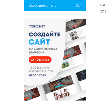
кон
Здоровье и тело
521
опр