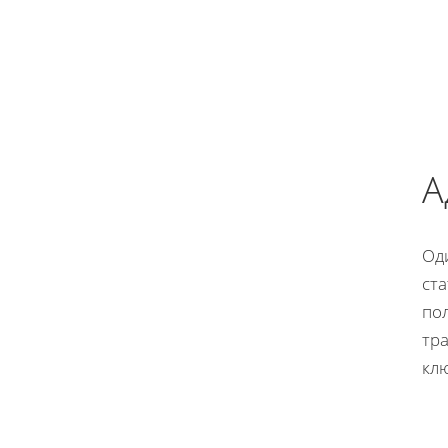
А
Од
ста
по
тр
кл