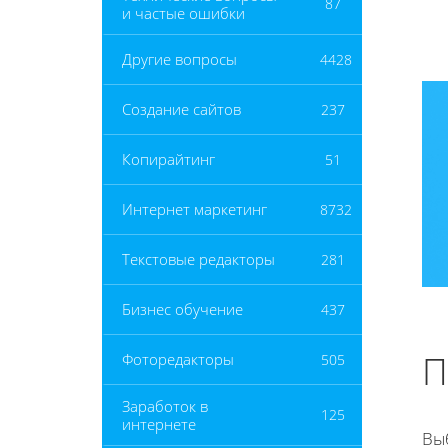
87
и частые ошибки
Другие вопросы
4428
Создание сайтов
237
Копирайтинг
51
Интернет маркетинг
8732
Текстовые редакторы
281
Бизнес обучение
437
П
Фоторедакторы
505
Заработок в
125
интернете
Вы