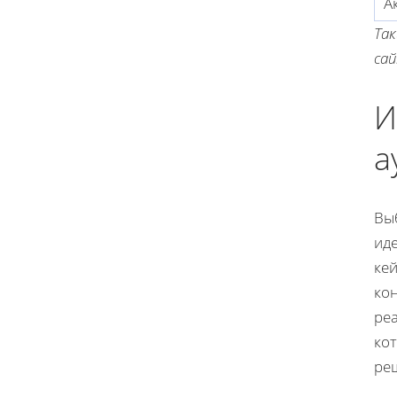
А
Та
са
И
а
Выб
ид
ке
ко
реа
ко
ре