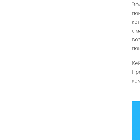
Эф
пон
ко
с 
воз
по
Кей
Пр
ко