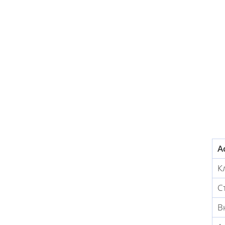
А
К
С
В