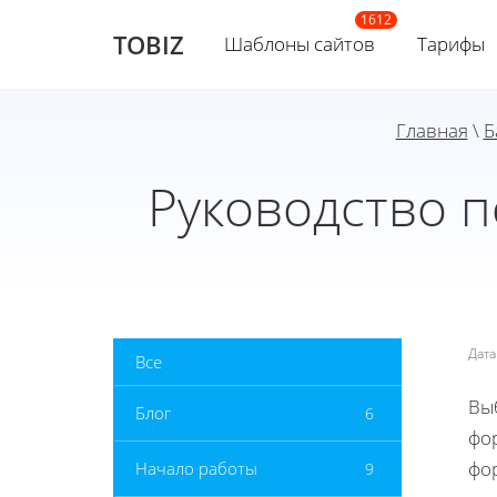
TOBIZ
Шаблоны сайтов
Тарифы
Главная
\
Б
Руководство п
Дат
Все
Выб
Блог
6
фо
фо
Начало работы
9