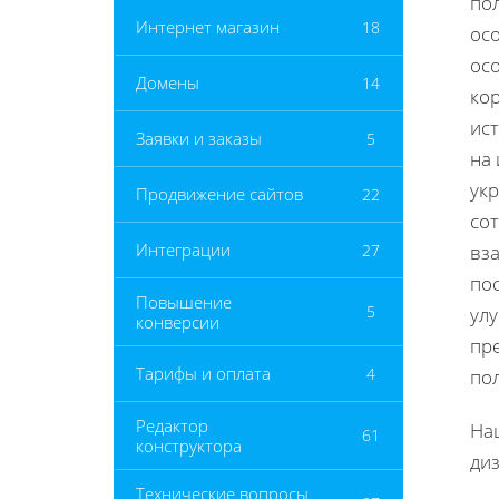
по
Интернет магазин
18
ос
ос
Домены
14
кор
ис
Заявки и заказы
5
на
ук
Продвижение сайтов
22
со
Интеграции
27
вз
по
Повышение
5
ул
конверсии
пр
Тарифы и оплата
4
по
Редактор
На
61
конструктора
ди
Технические вопросы