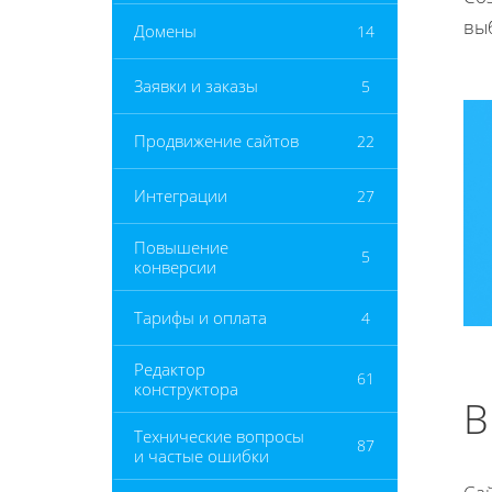
вы
Домены
14
Заявки и заказы
5
Продвижение сайтов
22
Интеграции
27
Повышение
5
конверсии
Тарифы и оплата
4
Редактор
61
конструктора
В
Технические вопросы
87
и частые ошибки