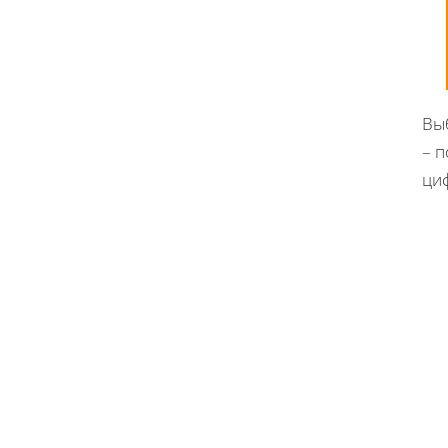
Вы
– п
ци