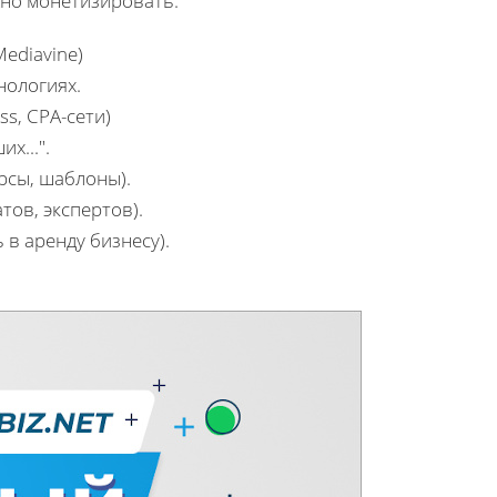
жно монетизировать.
Mediavine)
нологиях.
ss, CPA-сети)
х...".
рсы, шаблоны).
атов, экспертов).
 в аренду бизнесу).