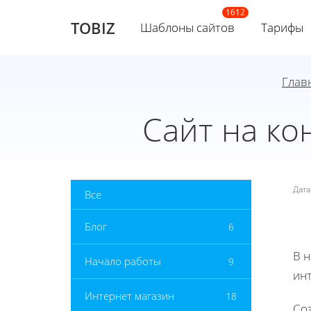
TOBIZ
Шаблоны сайтов
Тарифы
Глав
Сайт на ко
Дат
Все
Блог
6
В 
Начало работы
9
инт
Интернет магазин
18
Соз