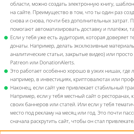
области, можно создать электронную книгу, шаблон
на сайте. Преимущество в том, что ты один раз соз
снова и снова, почти без дополнительных затрат.
помогают автоматизировать доставку и платёжи, та
Если у тебя уже есть аудитория, которая доверяет
донаты. Например, делать эксклюзивные материалы
аналитические статьи, закрытые видео) или прост
Patreon или DonationAlerts.
Это работает особенно хорошо в узких нишах, где л
например, в инвестициях, криптовалютах или проф
Наконец, если сайт уже привлекает стабильный траф
Например, если у тебя местный сайт о ресторанах, 
своих баннеров или статей. Или если у тебя темати
место под рекламу на месяц или год. Это почти пас
сначала раскрутить сайт, чтобы он стал привлекат