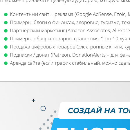
йт должен привлекать целевую аудиторию, которую мо
Контентный сайт + реклама (Google AdSense, Ezoic, 
Примеры: блоги о финансах, здоровье, туризме, тех
Партнерский маркетинг (Amazon Associates, AliExpre
Примеры: обзоры товаров, сравнения, "Топ-10 лучши
Продажа цифровых товаров (электронные книги, ку
Подписки / донат (Patreon, DonationAlerts – для фан
Аренда сайта (если трафик стабильный, можно сдать