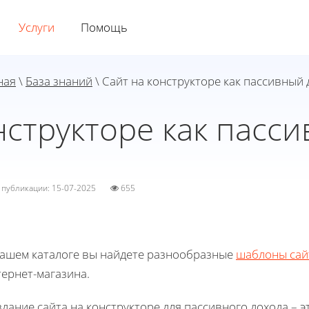
Услуги
Помощь
ная
\
База знаний
\ Сайт на конструкторе как пассивный 
нструкторе как пасс
а публикации: 15-07-2025
655
нашем каталоге вы найдете разнообразные
шаблоны сай
ернет-магазина.
дание сайта на конструкторе для пассивного дохода – 