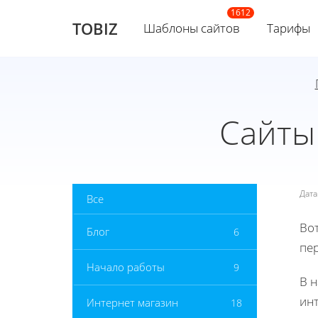
TOBIZ
Шаблоны сайтов
Тарифы
Сайты
Дат
Все
Вот
Блог
6
пе
Начало работы
9
В 
инт
Интернет магазин
18