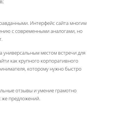
в;
равданными. Интерфейс сайта многим
ению с современными аналогами, но
т.
ла универсальным местом встречи для
айти как крупного корпоративного
ринимателя, которому нужно быстро
тельные отзывы и умение грамотно
х же предложений.