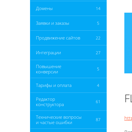
Домены
14
Заявки и заказы
5
Продвижение сайтов
22
Интеграции
27
Повышение
5
конверсии
Тарифы и оплата
4
F
Редактор
61
конструктора
Технические вопросы
htt
87
и частые ошибки