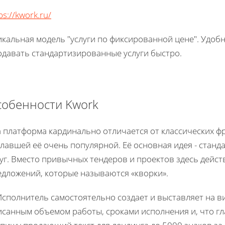
ps://kwork.ru/
кальная модель "услуги по фиксированной цене". Удобн
одавать стандартизированные услуги быстро.
собенности Kwork
а платформа кардинально отличается от классических ф
лавшей её очень популярной. Её основная идея - станд
луг. Вместо привычных тендеров и проектов здесь дейс
едложений, которые называются «кворки».
Исполнитель самостоятельно создает и выставляет на ви
исанным объемом работы, сроками исполнения и, что г