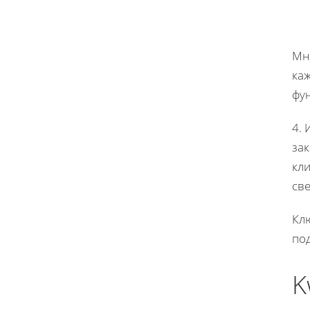
Мн
ка
фун
4. 
за
кл
све
Клю
под
K