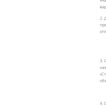
«на
вар
2. 
пр
опл
3.
наз
«Ст
об
4. 