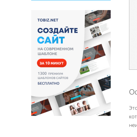
Ос
Это
кот
не