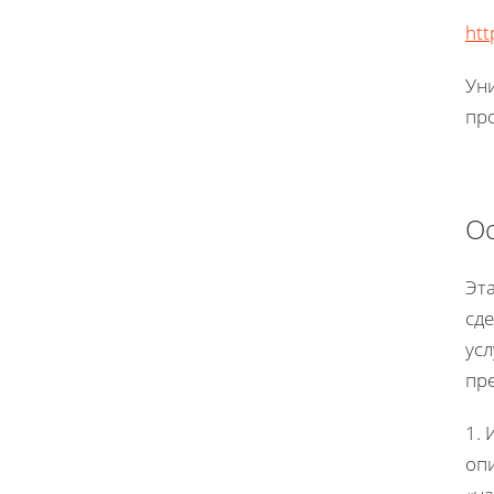
htt
Уни
пр
О
Эт
сде
ус
пр
1. 
оп