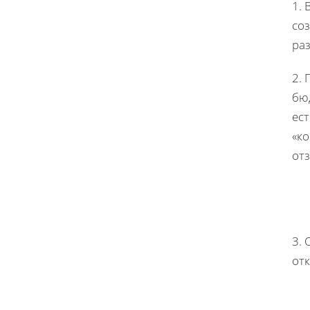
1. 
со
ра
2. 
бюд
ест
«ко
от
3. 
от