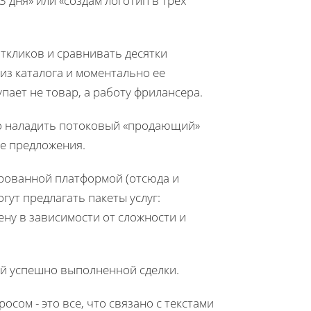
 дня» или «создам логотип в трех
откликов и сравнивать десятки
из каталога и моментально ее
пает не товар, а работу фрилансера.
но наладить потоковый «продающий»
ие предложения.
ированной платформой (отсюда и
огут предлагать пакеты услуг:
цену в зависимости от сложности и
й успешно выполненной сделки.
осом - это все, что связано с текстами