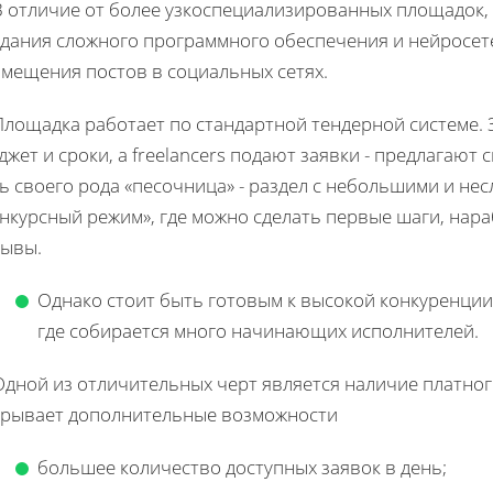
В отличие от более узкоспециализированных площадок, 
здания сложного программного обеспечения и нейросете
змещения постов в социальных сетях.
Площадка работает по стандартной тендерной системе. 
жет и сроки, а freelancers подают заявки - предлагают 
ь своего рода «песочница» - раздел с небольшими и н
нкурсный режим», где можно сделать первые шаги, нараб
зывы.
Однако стоит быть готовым к высокой конкуренции
где собирается много начинающих исполнителей.
Одной из отличительных черт является наличие платного
крывает дополнительные возможности
большее количество доступных заявок в день;