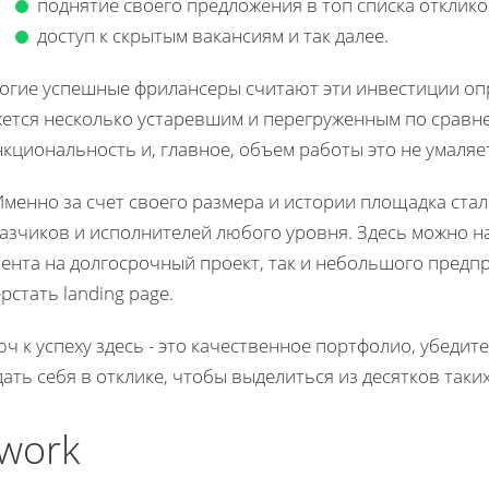
поднятие своего предложения в топ списка отклико
доступ к скрытым вакансиям и так далее.
огие успешные фрилансеры считают эти инвестиции оп
жется несколько устаревшим и перегруженным по сравн
кциональность и, главное, объем работы это не умаляе
Именно за счет своего размера и истории площадка ста
казчиков и исполнителей любого уровня. Здесь можно н
иента на долгосрочный проект, так и небольшого предп
рстать landing page.
ч к успеху здесь - это качественное портфолио, убеди
ать себя в отклике, чтобы выделиться из десятков таки
work