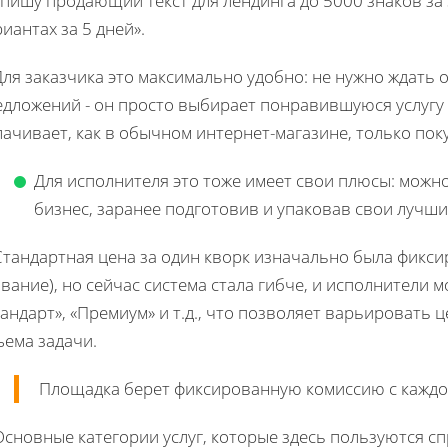
пишу продающий текст для лендинга до 5000 знаков за 3
иантах за 5 дней».
Для заказчика это максимально удобно: не нужно ждать 
едложений - он просто выбирает понравившуюся услугу 
ачивает, как в обычном интернет-магазине, только поку
Для исполнителя это тоже имеет свои плюсы: мож
бизнес, заранее подготовив и упаковав свои лучш
 Стандартная цена за один кворк изначально была фикс
вание), но сейчас система стала гибче, и исполнители м
андарт», «Премиум» и т.д., что позволяет варьировать 
ъема задачи.
Площадка берет фиксированную комиссию с каждо
Основные категории услуг, которые здесь пользуются спр