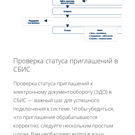
Найти приглаш.
фильтр по словам
Открыть
Поддержка
Принять
если проблемы
Готово
Кратко
1. Вход — логин/пароль
2. Уведомления — найти письмо
3. Принять — несколько кликов
Проверка статуса приглашений в
СБИС
Проверка статуса приглашений к
электронному документообороту (ЭДО) в
СБИС — важный шаг для успешного
подключения к системе. Чтобы убедиться,
что приглашения обрабатываются
корректно, следуйте нескольким простым
шагам. Вам необходимо войти в вашу