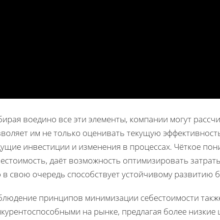
бирая воедино все эти элементы, компании могут рассч
зволяет им не только оценивать текущую эффективность
ущие инвестиции и изменения в процессах. Чёткое пон
бестоимость, даёт возможность оптимизировать затрат
о в свою очередь способствует устойчивому развитию б
блюдение принципов минимизации себестоимости также
курентоспособными на рынке, предлагая более низкие ц