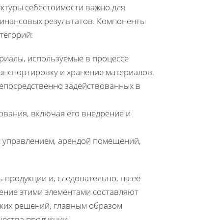
уктуры себестоимости важно для
финансовых результатов. Компоненты
тегорий:
ериалы, используемые в процессе
ранспортировку и хранение материалов.
непосредственно задействованных в
дования, включая его внедрение и
 с управлением, арендой помещений,
продукции и, следовательно, на её
ление этими элементами составляют
ских решений, главным образом
чества продукции.