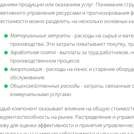
зданием продукции или оказанием услуг. Понимание стр
фективного управления ресурсами и прогнозирования 
бестоимости можно разделить на несколько основных ка
Материальные затраты
- расходы на сырьё и мат
производства. Эти затраты охватывают покупку, т
Заработная плата
- выплаты за труд работников, 
производственном процессе.
Амортизация
- расходы на износ и старение обору
обслуживание.
Общехозяйственные расходы
- затраты, связанные
коммунальными услугами.
ждый компонент оказывает влияние на общую стоимость 
нкурентоспособность на рынке. Распределение и управ
нову для оценки эффективности и принятия управленче
правленных на снижение себестоимости и улучшение ка