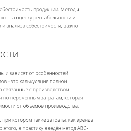
себестоимость продукции. Методы
яют на оценку рентабельности и
 и анализа себестоимости, важно
ости
ы и зависят от особенностей
ов - это калькуляция полной
о связанные с производством
я по переменным затратам, которая
имости от объемов производства.
 при котором такие затраты, как аренда
 этого, в практику введён метод ABC-