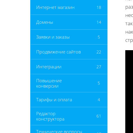
раз
Интернет магазин
18
не
Домены
14
так
на
Заявки и заказы
5
стр
Продвижение сайтов
22
Интеграции
27
Повышение
5
конверсии
Тарифы и оплата
4
Редактор
61
конструктора
Технические вопросы