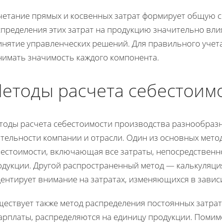
четание прямых и косвенных затрат формирует общую 
спределения этих затрат на продукцию значительно вли
инятие управленческих решений. Для правильного учета
нимать значимость каждого компонента.
етоды расчета себестоим
тоды расчета себестоимости производства разнообразн
тельности компании и отрасли. Один из основных метод
бестоимости, включающая все затраты, непосредственн
одукции. Другой распространенный метод — калькуляци
центирует внимание на затратах, изменяющихся в завис
ествует также метод распределения постоянных затрат,
арплаты, распределяются на единицу продукции. Помимо