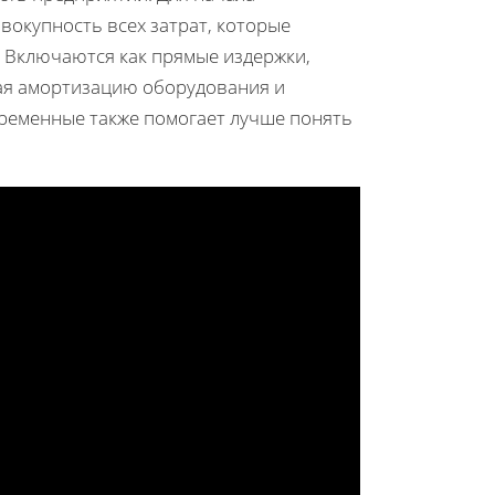
овокупность всех затрат, которые
. Включаются как прямые издержки,
ючая амортизацию оборудования и
еременные также помогает лучше понять