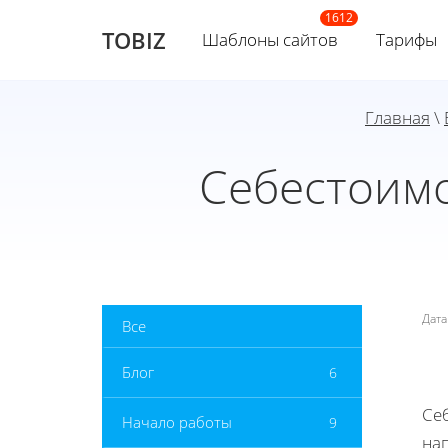
TOBIZ
Шаблоны сайтов
Тарифы
Главная
\
Себестоимо
Дат
Все
Блог
6
Се
Начало работы
9
на