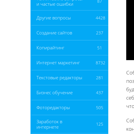
87
и частые ошибки
Другие вопросы
4428
Создание сайтов
237
Копирайтинг
51
Интернет маркетинг
8732
Со
Текстовые редакторы
281
по
буд
Бизнес обучение
437
се
чт
Фоторедакторы
505
Со
Заработок в
125
интернете
кон