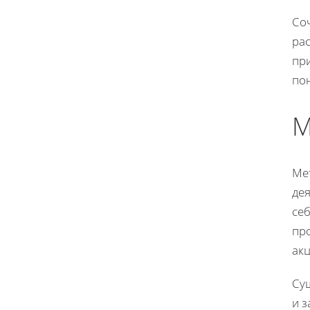
Со
ра
пр
по
М
Ме
дея
се
пр
ак
Сущ
и з