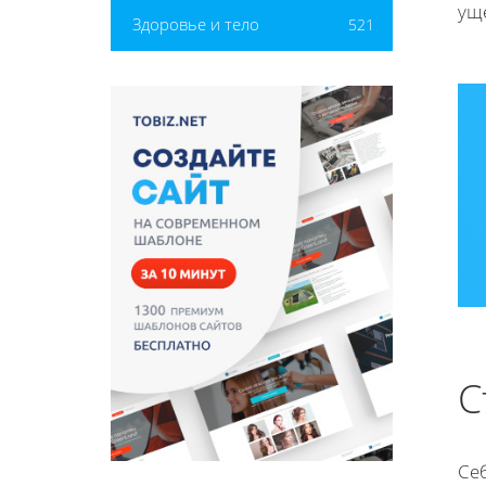
уще
Здоровье и тело
521
С
Себ