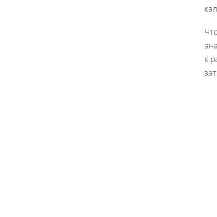
кал
Чт
ана
к 
за