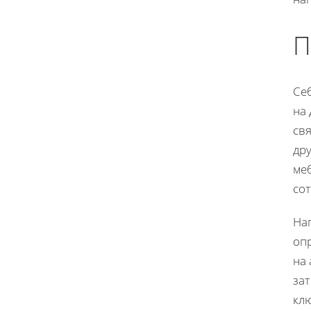
П
Се
на 
св
др
ме
со
Нап
оп
на
за
кл