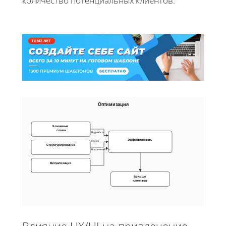
количество потенциальных клиентов.
Оптимизация
Ключевые
слова
Видимость
Эффективность
Поиск
Структурирование
Вовлеченность
Визуализация
Больше
клиентов
Влияние UX/UI на привлечение