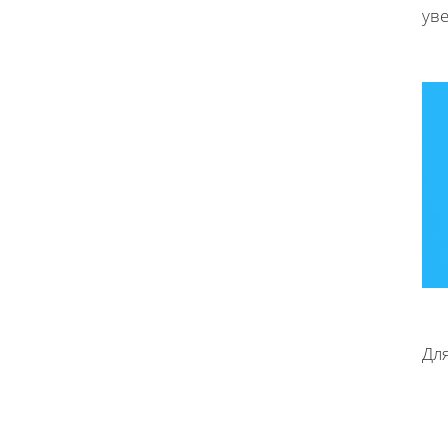
ув
Дл