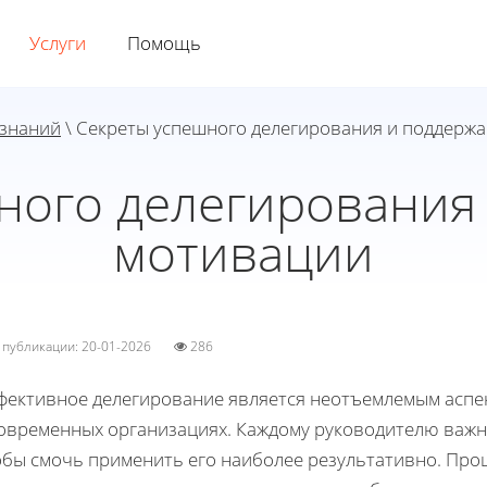
Услуги
Помощь
 знаний
\ Секреты успешного делегирования и поддерж
ного делегирования
мотивации
а публикации: 20-01-2026
286
фективное делегирование является неотъемлемым аспе
современных организациях. Каждому руководителю важн
обы смочь применить его наиболее результативно. Проц