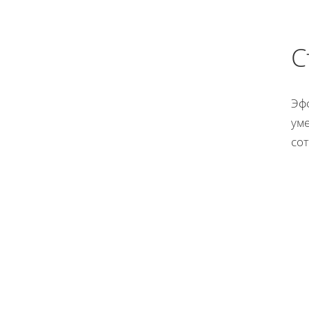
С
Эфф
ум
сот