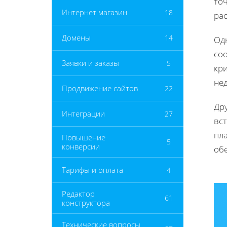
то
Интернет магазин
18
рас
Домены
14
Од
соо
Заявки и заказы
5
кр
не
Продвижение сайтов
22
Др
Интеграции
27
вс
пл
Повышение
5
конверсии
об
Тарифы и оплата
4
Редактор
61
конструктора
Технические вопросы