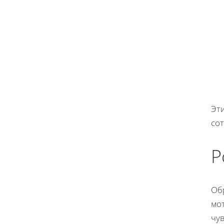
Эт
сот
Р
Об
мо
чув