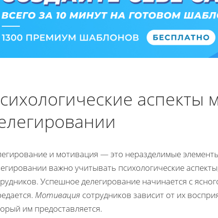
сихологические аспекты 
елегировании
легирование и мотивация — это неразделимые элементы
легировании важно учитывать психологические аспект
рудников. Успешное делегирование начинается с ясного
редается.
Мотивация
сотрудников зависит от их воспри
торый им предоставляется.