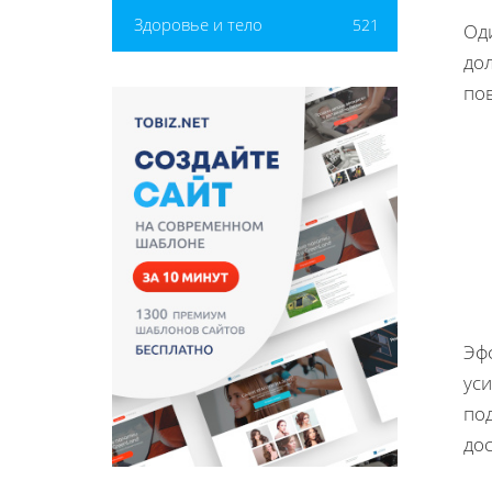
Здоровье и тело
521
Од
дол
по
Эф
ус
по
до