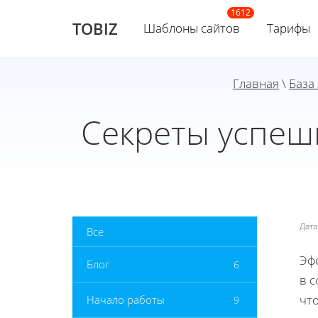
TOBIZ
Шаблоны сайтов
Тарифы
Главная
\
База
Секреты успеш
Дат
Все
Эф
Блог
6
в 
чт
Начало работы
9