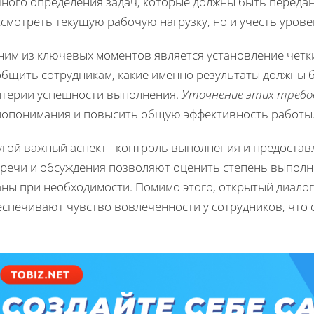
чного определения задач, которые должны быть переда
смотреть текущую рабочую нагрузку, но и учесть уров
ним из ключевых моментов является установление четк
бщить сотрудникам, какие именно результаты должны бы
итерии успешности выполнения.
Уточнение этих требо
допонимания и повысить общую эффективность работы
угой важный аспект - контроль выполнения и предостав
тречи и обсуждения позволяют оценить степень выполне
аны при необходимости. Помимо этого, открытый диалог
еспечивают чувство вовлеченности у сотрудников, что