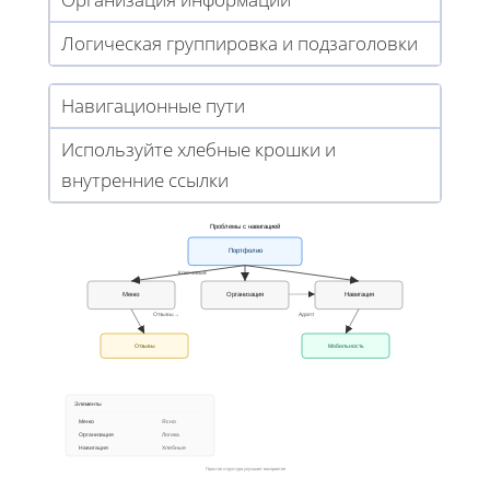
Логическая группировка и подзаголовки
Навигационные пути
Используйте хлебные крошки и
внутренние ссылки
Проблемы с навигацией
Портфолио
Ключевые
Меню
Организация
Навигация
Отзывы→
Адапт.
Отзывы
Мобильность
Элементы
Меню
Ясно
Организация
Логика
Навигация
Хлебные
Простая структура улучшает восприятие