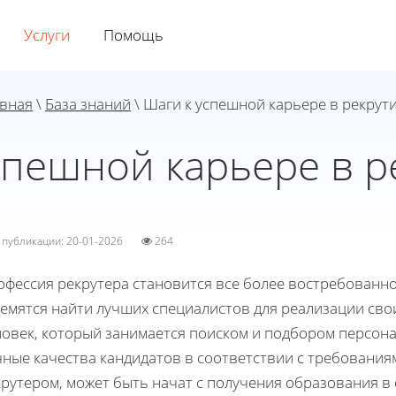
Услуги
Помощь
вная
\
База знаний
\ Шаги к успешной карьере в рекрут
спешной карьере в р
а публикации: 20-01-2026
264
офессия рекрутера становится все более востребованно
емятся найти лучших специалистов для реализации свои
ловек, который занимается поиском и подбором персон
ные качества кандидатов в соответствии с требованиям
крутером, может быть начат с получения образования в