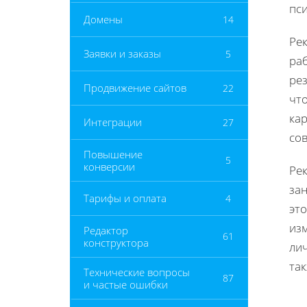
пси
Домены
14
Ре
Заявки и заказы
5
ра
ре
Продвижение сайтов
22
чт
ка
Интеграции
27
со
Повышение
5
конверсии
Ре
за
Тарифы и оплата
4
это
из
Редактор
61
конструктора
ли
так
Технические вопросы
87
и частые ошибки