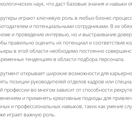
хологических наук, что даст базовые знания и навыки 
крутеры играют ключевую роль в любых бизнес-процесс
ботодателем и потенциальными сотрудниками. В их обяз
зюме и проведение интервью, но и выстраивание довер
обы правильно оценить их потенциал и соответствие к
рьеры в этой области необходимо постоянно совершенст
временных тенденциях в области подбора персонала.
крутмент открывает широкие возможности для карьерно
нять позиции руководителей отделов кадров или специа
й профессии во многом зависит от способности рекрут
менениям и применять креативные подходы для привлеч
чных и профессиональных навыков, таких как умение с
же играет важную роль.