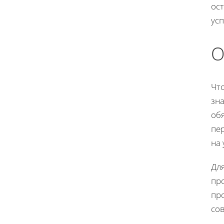
ост
ус
О
Что
зна
об
пе
на
Для
пр
пр
со