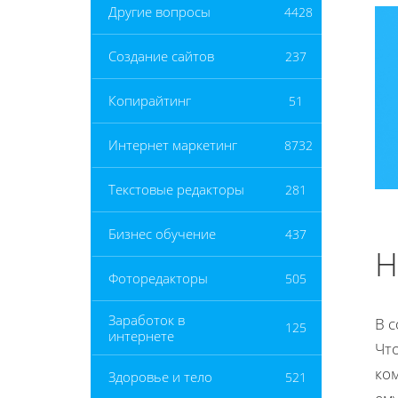
Другие вопросы
4428
Создание сайтов
237
Копирайтинг
51
Интернет маркетинг
8732
Текстовые редакторы
281
Бизнес обучение
437
Н
Фоторедакторы
505
Заработок в
В 
125
интернете
Чт
ком
Здоровье и тело
521