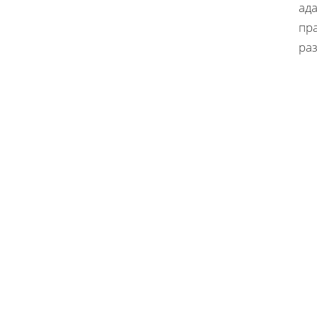
ад
пр
раз