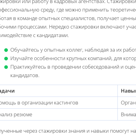
жировки или работу в кадровых агентствах. Стажировк
фессиональную среду, где можно применить теоретичес
ботая в команде опытных специалистов, получает ценн
бочими процессами. Нередко стажировки включают учас
аимодействие с кандидатами.
Обучайтесь у опытных коллег, наблюдая за их рабо
Изучайте особенности крупных компаний, для кото
Практикуйтесь в проведении собеседований и оце
кандидатов.
адачи
Навы
омощь в организации кастингов
Орган
нализ резюме
Внима
лученные через стажировки знания и навыки помогут 