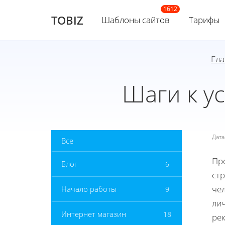
TOBIZ
Шаблоны сайтов
Тарифы
Гла
Шаги к у
Дат
Все
Пр
Блог
6
стр
че
Начало работы
9
лич
Интернет магазин
18
ре