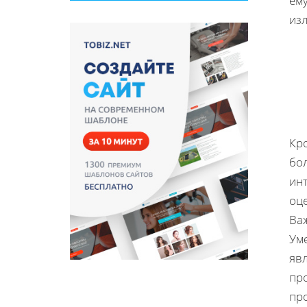
ему
изл
Кр
бо
ин
оце
Ва
Ум
яв
пр
пр