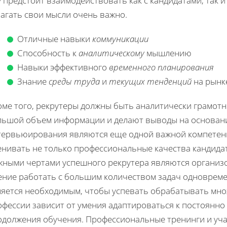
 предстоит взаимодействовать как с кандидатами, так и
агать свои мысли очень важно.
Отличные навыки
коммуникации
Способность к
аналитическому
мышлению
Навыки эффективного
временного планирования
Знание
среды труда
и
текущих тенденций
на рынк
оме того, рекрутеры должны быть аналитически грамот
льшой объем информации и делают выводы на основан
тервьюирования являются еще одной важной компетенци
нивать не только профессиональные качества кандидат
жными чертами успешного рекрутера являются организ
ение работать с большим количеством задач одновреме
ляется необходимым, чтобы успевать обрабатывать множ
офессии зависит от умения адаптироваться к постоянн
одолжения обучения. Профессиональные тренинги и учас