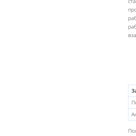
ста
про
ра
ра
вз
З
П
А
По