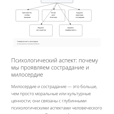
Христианство
Ислам
Буддизм
любовь
закят
медитация
прощение
благотвор.
сострадание
Индуизм
Иудаизм
все существа
справедливость
Универсальность милосердия
основа диалога и взаимопонимания
Психологический аспект: почему
мы проявляем сострадание и
милосердие
Милосердие и сострадание — это больше,
чем просто моральные или культурные
ценности; они связаны с глубинными
психологическими аспектами человеческого