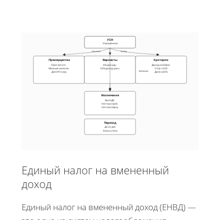
УСН
Упрощённая
Ключевые
Выбор
Преимущества
Варианты
Критерии
Простая отч.
6% доходы
Доход ≤150млн
Меньше налогов
15% доход-расх
Сотр. ≤100
Требования
Для ИП и юр.
Доля ≤25%
Исключения
Без НДС
Нет нал.приб.
Нет нал.имущ.
Переход
До 31 дек
Книга учёта
Единый налог на вмененный
доход
Единый налог на вмененный доход (ЕНВД) —