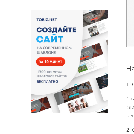
На
1. 
Сам
кли
реп
2. 