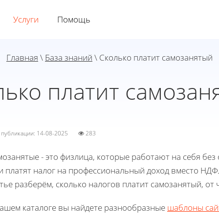
Услуги
Помощь
Главная
\
База знаний
\ Сколько платит самозанятый
лько платит самозан
а публикации: 14-08-2025
283
озанятые - это физлица, которые работают на себя бе
и платят налог на профессиональный доход вместо НДФЛ
тье разберём, сколько налогов платит самозанятый, от 
нашем каталоге вы найдете разнообразные
шаблоны сай