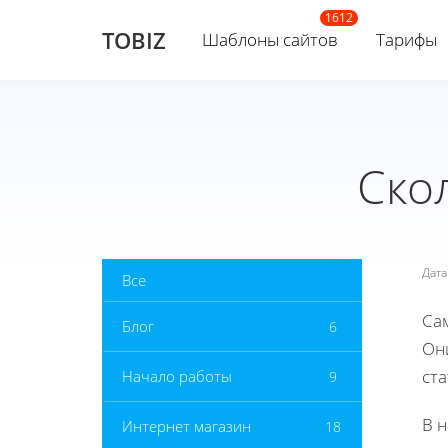
TOBIZ
Шаблоны сайтов
Тарифы
Ско
Дат
Все
Сам
Блог
6
Он
ста
Начало работы
9
В 
Интернет магазин
18