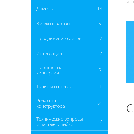
инт
Домены
14
Заявки и заказы
5
Продвижение сайтов
22
Интеграции
27
Повышение
5
конверсии
Тарифы и оплата
4
Редактор
61
С
конструктора
Технические вопросы
87
и частые ошибки