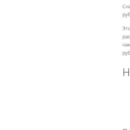
Сна
руб
Эт
рас
нак
руб
Н