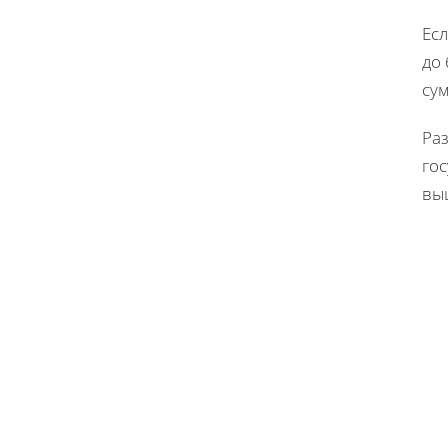
Ес
до 
сум
Раз
гос
выш