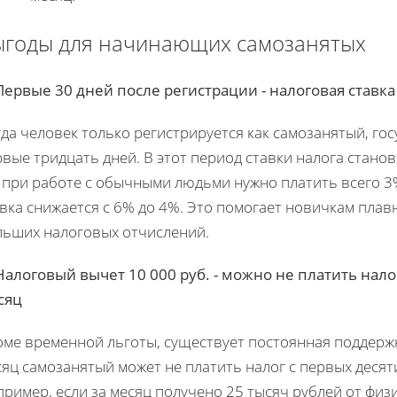
ыгоды для начинающих самозанятых
 Первые 30 дней после регистрации - налоговая ставк
да человек только регистрируется как самозанятый, гос
вые тридцать дней. В этот период ставки налога стано
 при работе с обычными людьми нужно платить всего 3%
вка снижается с 6% до 4%. Это помогает новичкам плав
льших налоговых отчислений.
 Налоговый вычет 10 000 руб. - можно не платить нало
сяц
оме временной льготы, существует постоянная поддержк
яц самозанятый может не платить налог с первых десят
ример, если за месяц получено 25 тысяч рублей от физи