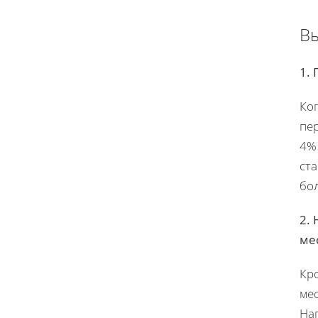
В
1.
Ког
пер
4%
ста
бо
2.
ме
Кр
мес
Нап