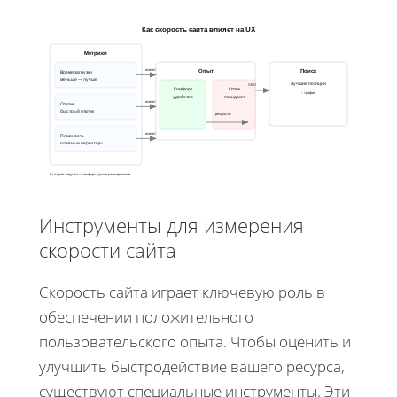
Как скорость сайта влияет на UX
Метрики
влияет
Опыт
Поиск
Время загрузки
меньше — лучше
Лучшие позиции
SEO
Комфорт
Отток
↑ трафик
удобство
покидают
влияет
Отклик
быстрый отклик
результат
влияет
Плавность
плавные переходы
Быстрая загрузка = комфорт, лучше ранжирование
Инструменты для измерения
скорости сайта
Скорость сайта играет ключевую роль в
обеспечении положительного
пользовательского опыта. Чтобы оценить и
улучшить быстродействие вашего ресурса,
существуют специальные инструменты. Эти